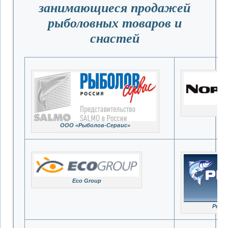
занимающиеся продажей
рыболовных товаров и
снастей
Но
ООО «Рыболов-Сервис»
Eco Group
Рыбо