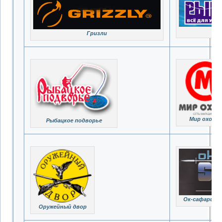
Ры
Гризли
Мир охоты
Рыбацкое подворье
Ок-сафари. Т
Оружейный двор