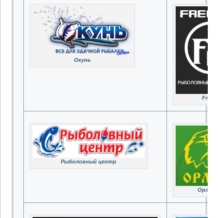
Окунь
FreeW
Рыболовный центр
Орлан