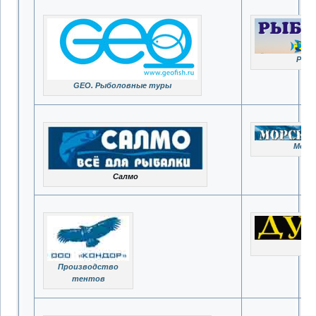
Рыб
GEO. Рыболовные туры
Морс
Салмо
Производство
тентов