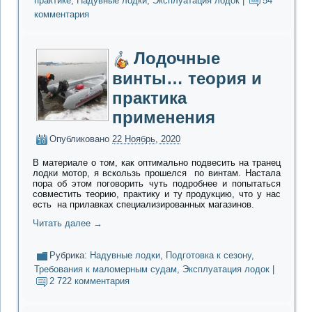
практике
,
Надувные лодки
,
Эксплуатация лодок
|
54
комментария
Лодочные
винты… теория и
практика
применения
Опубликовано
22 Ноябрь, 2020
В материале о том, как оптимально подвесить на транец
лодки мотор, я вскользь прошелся по винтам.
Настала
пора об этом поговорить чуть подробнее и попытаться
совместить теорию, практику и ту продукцию, что у нас
есть на прилавках специализированных магазинов.
Читать далее
→
Рубрика:
Надувные лодки
,
Подготовка к сезону
,
Требования к маломерным судам
,
Эксплуатация лодок
|
2 722 комментария