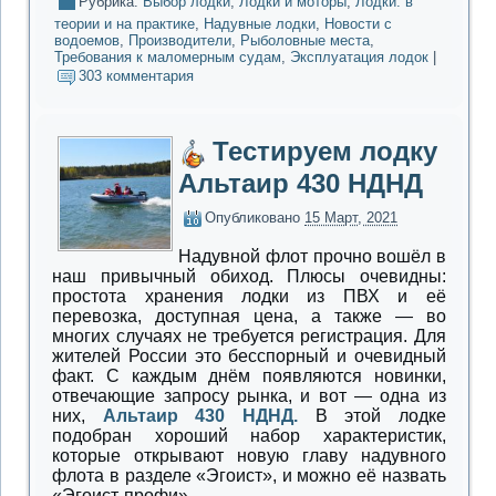
Рубрика:
Выбор лодки
,
Лодки и моторы
,
Лодки: в
теории и на практике
,
Надувные лодки
,
Новости с
водоемов
,
Производители
,
Рыболовные места
,
Требования к маломерным судам
,
Эксплуатация лодок
|
303 комментария
Тестируем лодку
Альтаир 430 НДНД
Опубликовано
15 Март, 2021
Надувной флот прочно вошёл в
наш привычный обиход. Плюсы очевидны:
простота хранения лодки из ПВХ и её
перевозка, доступная цена, а также — во
многих случаях не требуется регистрация. Для
жителей России это бесспорный и очевидный
факт. С каждым днём появляются новинки,
отвечающие запросу рынка, и вот — одна из
них,
Альтаир 430 НДНД.
В этой лодке
подобран хороший набор характеристик,
которые открывают новую главу надувного
флота в разделе «Эгоист», и можно её назвать
«Эгоист-профи».