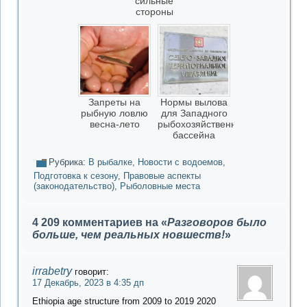
сильные
стороны
Запреты на
Нормы вылова
рыбную ловлю
для Западного
весна-лето
рыбохозяйственного
бассейна
Рубрика:
В рыбалке
,
Новости с водоемов
,
Подготовка к сезону
,
Правовые аспекты
(законодательство)
,
Рыболовные места
4 209 комментариев на «
Разговоров было
больше, чем реальных новшеств!
»
irrabetry
говорит:
17 Декабрь, 2023 в 4:35 дп
Ethiopia age structure from 2009 to 2019 2020