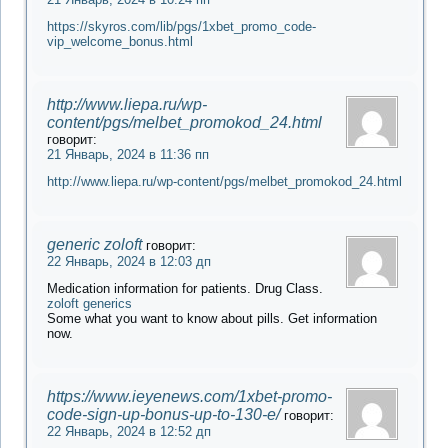
https://skyros.com/lib/pgs/1xbet_promo_code-
vip_welcome_bonus.html
http://www.liepa.ru/wp-
content/pgs/melbet_promokod_24.html
говорит:
21 Январь, 2024 в 11:36 пп
http://www.liepa.ru/wp-content/pgs/melbet_promokod_24.html
generic zoloft
говорит:
22 Январь, 2024 в 12:03 дп
Medication information for patients. Drug Class.
zoloft generics
Some what you want to know about pills. Get information
now.
https://www.ieyenews.com/1xbet-promo-
code-sign-up-bonus-up-to-130-e/
говорит:
22 Январь, 2024 в 12:52 дп