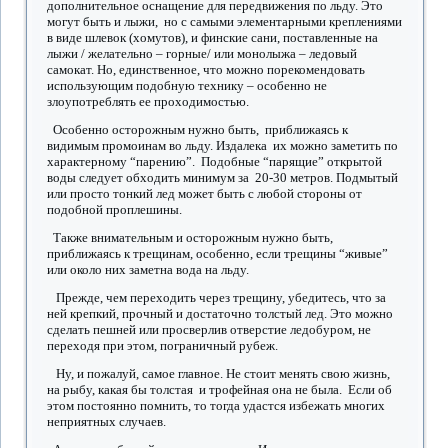
дополнительное оснащение для передвижения по льду. Это
могут быть и лыжи, но с самыми элементарными креплениями
в виде шлевок (хомутов), и финские сани, поставленные на
лыжи / желательно – горные/ или монолыжа – ледовый
самокат. Но, единственное, что можно порекомендовать
использующим подобную технику – особенно не
злоупотреблять ее проходимостью.
Особенно осторожным нужно быть, приближаясь к
видимым промоинам во льду. Издалека их можно заметить по
характерному “парению”. Подобные “парящие” открытой
воды следует обходить минимум за 20-30 метров. Подмытый
или просто тонкий лед может быть с любой стороны от
подобной проплешины.
Также внимательным и осторожным нужно быть,
приближаясь к трещинам, особенно, если трещины “живые”
или около них заметна вода на льду.
Прежде, чем переходить через трещину, убедитесь, что за
ней крепкий, прочный и достаточно толстый лед. Это можно
сделать пешней или просверлив отверстие ледобуром, не
переходя при этом, пограничный рубеж.
Ну, и пожалуй, самое главное. Не стоит менять свою жизнь,
на рыбу, какая бы толстая и трофейная она не была. Если об
этом постоянно помнить, то тогда удастся избежать многих
неприятных случаев.