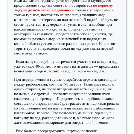
Если же вам не терпится уйти от тростника в глубину/это
продолжение вредных советов/, постарайтесь
по первому
льду
не делать этого в одиночку
– только с товарищами и
только гуськом, постоянно контролируя толщину льда
контрольными отверстиями или пешней. В подобный путь не
стоит пускаться в сумерках, в туман, в снег и вообще при
плохой видимости – надо четко ориентироваться на
акватории. В том числе, представлять себе ее участки, где
возможны размывы льда из-за течений или подводных
ключей, вблизи устьев рек или различных проток. И не стоит
торить тропу в перволедье, когда на лед уже выпал первый
снег и льда не видно.
Если на пути в глубину встречается участок, на котором лед
уже тоньше 40-50 мм, то не стоит идти дальше — продолжать
испытывать судьбу, только назад по своим же следам.
При передвижении в группе, старайтесь держать дистанцию
между рыболовами, хотя бы 7-8 метров. Такая дистанция с
одной стороны, не позволит двоим влететь в одну и ту же
полынью, а с другой – позволит кинуть провалившемуся
спасательную веревку. Передвигаясь в подобном режиме
совершенно оправданным будет разместить ящик или рюкзак
со снаряжением не! на плече, а на лыжах или в рыболовном
пластиковом корыте. Это позволит уменьшить удельную
нагрузку на лед, рассредоточив ее и, в случае форс-мажора
даст возможность товарищам для оперативной помощи.
Еще больше рассредоточить нагрузку позволит