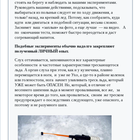
стоять на берегу и наблюдать за вашими экспериментами.
Руководить вашими действиями, подсказывать, что
выбираться из полыньи следует не по ходу движения, а
только! назад, на крепкий лед. Потому, как сообразить, куда
идти или двигаться в подобной ситуации, весьма сложно.
Заснимет ваш «заплыв» на фото, а еще лучше — на видео. А
по окончании теста, поможет быстро переодеться и даст
согревающий напиток.
Подобные эксперименты обычно надолго закрепляют
полученный ЛИЧНЫЙ опыт.
Слух оттачивается, запоминаются все характерные
особенности и частотные характеристики трескающегося
льда. А орган слуха при этом, как и у кузнечика, плавно
перемещается в ноги, и уже не Ухо, а где-то в районе коленок
или голеностопа, нога начнет улавливать треск льда, который
УЖЕ может быть ОПАСЕН. Но, который, в отличие от
весеннего шипения льда в момент проваливания, все же, за
некоторое время до того, как провалиться, своим же треском
предупреждает о последствиях следующего, уже опасного, а
поэтому и не разумного шага.