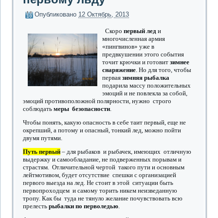
Опубликовано
12 Октябрь, 2013
Скоро
первый лед
и
многочисленная армия
«пингвинов» уже в
предвкушении этого события
точит крючки и готовит
зимнее
снаряжение
. Но для того, чтобы
первая
зимняя рыбалка
подарила массу положительных
эмоций и не повлекла за собой,
эмоций противоположной полярности, нужно строго
соблюдать
меры безопасности
.
Чтобы понять, какую опасность в себе таит первый, еще не
окрепший, а потому и опасный, тонкий лед, можно пойти
двумя путями.
Путь первый
– для рыбаков и рыбачек, имеющих отличную
выдержку и самообладание, не подверженных порывам и
страстям. Отличительной чертой такого пути и основным
лейтмотивом, будет отсутствие спешки с организацией
первого выезда на лед. Не стоит в этой ситуации быть
первопроходцем и самому торить никем неизведанную
тропу. Как бы туда не тянуло желание почувствовать всю
прелесть
рыбалки по перволедью
.