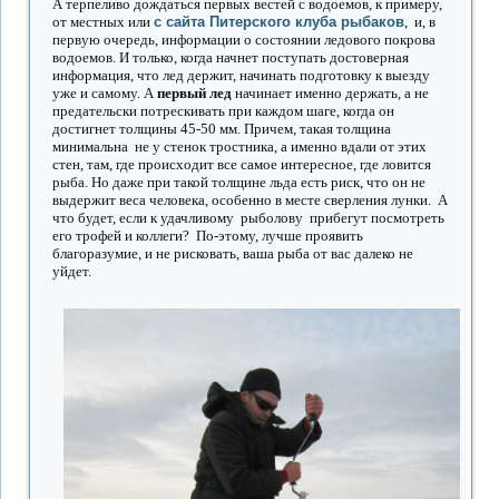
А терпеливо дождаться первых вестей с водоемов, к примеру,
от местных или
с сайта Питерского клуба рыбаков
, и, в
первую очередь, информации о состоянии ледового покрова
водоемов. И только, когда начнет поступать достоверная
информация, что лед держит, начинать подготовку к выезду
уже и самому. А
первый лед
начинает именно держать, а не
предательски потрескивать при каждом шаге, когда он
достигнет толщины 45-50 мм. Причем, такая толщина
минимальна не у стенок тростника, а именно вдали от этих
стен, там, где происходит все самое интересное, где ловится
рыба. Но даже при такой толщине льда есть риск, что он не
выдержит веса человека, особенно в месте сверления лунки. А
что будет, если к удачливому рыболову прибегут посмотреть
его трофей и коллеги? По-этому, лучше проявить
благоразумие, и не рисковать, ваша рыба от вас далеко не
уйдет.