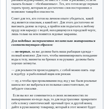
сказать больше – «безбашенных». Тех, кто готов везде первым
торить тропу, которым не достаточно слов посторонних о
возможно таящейся опасности.
Совет для тех, кто готов на личном опыте убедиться, какой
лед является опасным, а какой нет. Для этого достаточно не
выезжать далеко за город, а прийти или подъехать к любому
пруду или карьеру с водой, находящемуся в городской черте,
лишь только на нем появятся ледовые закраины.
Для подобных экспериментов желательно экипироваться
соответствующим образом:
— во-первых
, на вас должна быть ваша рыбацкая одежда –
полный комплект. Для того, чтобы минимизировать попадание
воды к телу, манжеты на брюках и на рукавах должны быть
хорошо затянуты.
— для реальности происходящего, с собой можно взять еще
и ледобур и рыболовный ящик или рюкзак
— ну, а чтобы при проваливании под лед у вас были реальные
шансы все же выбраться из полыньи самостоятельно, не
забудьте спасалки .
Если вы все же сомневаетесь в своих возможностях по
выныриванию из-подо льда, то для подстраховки прикрепите
себе к поясу синтетический прочный трос и другой конец
дайте в руки вашему товарищу, который в этот момент будет