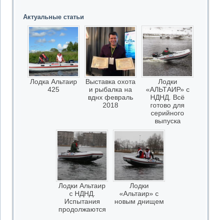
Актуальные статьи
Лодка Альтаир
Выставка охота
Лодки
425
и рыбалка на
«АЛЬТАИР» с
вднх февраль
НДНД. Всё
2018
готово для
серийного
выпуска
Лодки Альтаир
Лодки
с НДНД.
«Альтаир» с
Испытания
новым днищем
продолжаются