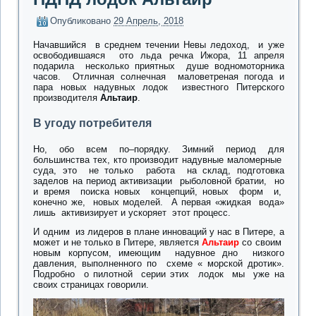
Опубликовано
29 Апрель, 2018
Начавшийся в среднем течении Невы ледоход, и уже
освободившаяся ото льда речка Ижора, 11 апреля
подарила несколько приятных душе водномоторника
часов. Отличная солнечная маловетреная погода и
пара новых надувных лодок известного Питерского
производителя
Альтаир
.
В угоду потребителя
Но, обо всем по–порядку. Зимний период для
большинства тех, кто производит надувные маломерные
суда, это не только работа на склад, подготовка
заделов на период активизации рыболовной братии, но
и время поиска новых концепций, новых форм и,
конечно же, новых моделей. А первая «жидкая вода»
лишь активизирует и ускоряет этот процесс.
И одним из лидеров в плане инноваций у нас в Питере, а
может и не только в Питере, является
Альтаир
со своим
новым корпусом, имеющим надувное дно низкого
давления, выполненного по схеме « морской дротик».
Подробно о пилотной серии этих лодок мы уже на
своих страницах говорили.