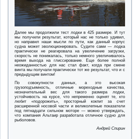
Далее мы продолжили тест лодки в 425 размере. И тут
мы получили результат, который нас не только удивил,
но направил наши мысли по пути, как данный корпус
судна может эволюционировать. Судите сами — лодка
практически не реагировала на увеличение загрузки,
скорость не понижалась, только немного увеличивалось
время выхода на глиссирование. Еще более полной
неожиданностью для нас стал факт, когда при смене
винта мы получали практически тот же результат, что и с
предыдущим винтом!
По совокупности данных, а это высокая
грузоподъемность, отличные мореходные качества,
незначительный вес для такого размера лодки,
устойчивость на курсе, что непременно оценят те, кто
любит «подорожить», просторный кокпит за счет
расширенной носовой части и великолепные показатели
под пятнадцати сильном моторе — можно утверждать,
что компания Альтаир разработала отличное судно для
рыболовов.
Андрей Спирин