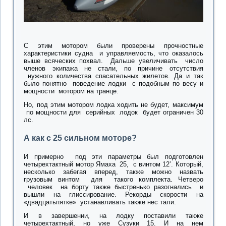
С этим мотором были проверены прочностные
характеристики судна и управляемость, что оказалось
выше всяческих похвал. Дальше увеличивать число
членов экипажа не стали, по причине отсутствия
нужного количества спасательных жилетов. Да и так
было понятно поведение лодки с подобным по весу и
мощности мотором на транце.
Но, под этим мотором лодка ходить не будет, максимум
по мощности для серийных лодок будет ограничен 30
лс.
А как с 25 сильном моторе?
И примерно под эти параметры был подготовлен
четырехтактный мотор Ямаха 25, с винтом 12’.
Который,
несколько забегая вперед, также можно назвать
грузовым винтом для такого комплекта.
Четверо
человек на борту также быстренько разогнались и
вышли на глиссирование.
Рекорды скорости на
«двадцатьпятке» устанавливать также нес тали.
И в завершении, на лодку поставили также
четырехтактный, но уже Сузуки 15. И на нем