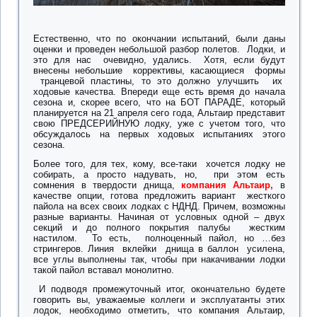
Естественно, что по окончании испытаний, были даны
оценки и проведен небольшой разбор полетов. Лодки, и
это для нас очевидно, удались. Хотя, если будут
внесены небольшие коррективы, касающиеся формы
транцевой пластины, то это должно улучшить их
ходовые качества. Впереди еще есть время до начала
сезона и, скорее всего, что на БОТ ПАРАДЕ, который
планируется на 21 апреля сего года, Альтаир представит
свою ПРЕДСЕРИЙНУЮ лодку, уже с учетом того, что
обсуждалось на первых ходовых испытаниях этого
сезона.
Более того, для тех, кому, все-таки хочется лодку не
собирать, а просто надувать, но, при этом есть
сомнения в твердости днища,
компания Альтаир,
в
качестве опции, готова предложить вариант жесткого
пайола на всех своих лодках с НДНД. Причем, возможны
разные варианты. Начиная от условных одной – двух
секций и до полного покрытия палубы жестким
настилом. То есть, полноценный пайол, но …без
стрингеров. Линия вклейки днища в баллон усилена,
все углы выполнены так, чтобы при накачивании лодки
такой пайол вставал монолитно.
И подводя промежуточный итог, окончательно будете
говорить вы, уважаемые коллеги и эксплуатанты этих
лодок, необходимо отметить, что компания Альтаир,