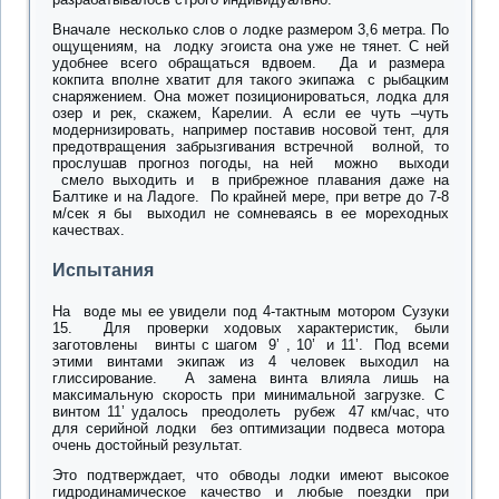
Вначале несколько слов о лодке размером 3,6 метра. По
ощущениям, на лодку эгоиста она уже не тянет. С ней
удобнее всего обращаться вдвоем. Да и размера
кокпита вполне хватит для такого экипажа с рыбацким
снаряжением. Она может позиционироваться, лодка для
озер и рек, скажем, Карелии. А если ее чуть –чуть
модернизировать, например поставив носовой тент, для
предотвращения забрызгивания встречной волной, то
прослушав прогноз погоды, на ней можно выходи
смело выходить и в прибрежное плавания даже на
Балтике и на Ладоге. По крайней мере, при ветре до 7-8
м/сек я бы выходил не сомневаясь в ее мореходных
качествах.
Испытания
На воде мы ее увидели под 4-тактным мотором Сузуки
15. Для проверки ходовых характеристик, были
заготовлены винты с шагом 9’ , 10’ и 11’. Под всеми
этими винтами экипаж из 4 человек выходил на
глиссирование. А замена винта влияла лишь на
максимальную скорость при минимальной загрузке. С
винтом 11’ удалось преодолеть рубеж 47 км/час, что
для серийной лодки без оптимизации подвеса мотора
очень достойный результат.
Это подтверждает, что обводы лодки имеют высокое
гидродинамическое качество и любые поездки при