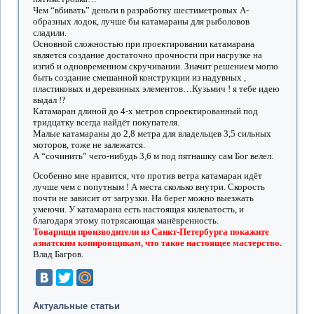
Чем “вбивать” деньги в разработку шестиметровых А-
образных лодок, лучше бы катамараны для рыболовов
сладили.
Основной сложностью при проектировании катамарана
является создание достаточно прочности при нагрузке на
изгиб и одновременном скручивании. Значит решением могло
быть создание смешанной конструкции из надувных ,
пластиковых и деревянных элементов…Кузьмич ! я тебе идею
выдал !?
Катамаран длиной до 4-х метров спроектированный под
тридцатку всегда найдёт покупателя.
Малые катамараны до 2,8 метра для владельцев 3,5 сильных
моторов, тоже не залежатся.
А “сочинить” чего-нибудь 3,6 м под пятнашку сам Бог велел.
Особенно мне нравится, что против ветра катамаран идёт
лучше чем с попутным ! А места сколько внутри. Скорость
почти не зависит от загрузки. На берег можно выезжать
умеючи. У катамарана есть настоящая килеватость, и
благодаря этому потрясающая манёвренность.
Товарищи производители из Санкт-Петербурга покажите
азиатским копировщикам, что такое настоящее мастерство.
Влад Багров.
Актуальные статьи