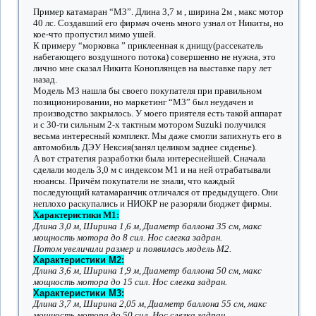
Пример катамаран “М3”. Длина 3,7 м , ширина 2м , макс мотор
40 лс. Создавший его фирмач очень много узнал от Никиты, но
кое-что пропустил мимо ушей.
К примеру “морковка ” приклеенная к днищу(рассекатель
набегающего воздушного потока) совершенно не нужна, это
лично мне сказал Никита Коноплянцев на выставке пару лет
назад.
Модель М3 нашла бы своего покупателя при правильном
позиционировании, но маркетинг “М3” был неудачен и
производство закрылось. У моего приятеля есть такой аппарат
и с 30-ти сильным 2-х тактным мотором Suzuki получился
весьма интересный комплект. Мы даже смогли запихнуть его в
автомобиль ДЭУ Нексия(занял целиком заднее сиденье).
А вот стратегия разработки была интереснейшей. Сначала
сделали модель 3,0 м с индексом М1 и на ней отрабатывали
нюансы. Причём покупатели не знали, что каждый
последующий катамаранчик отличался от предыдущего. Они
неплохо раскупались и НИОКР не разоряли бюджет фирмы.
Характеристики М1:
Длина 3,0 м, Ширина 1,6 м, Диаметр баллона 35 см, макс
мощность мотора до 8 сил. Нос слегка задран.
Потом увеличили размер и появилась модель М2.
Характеристики М2:
Длина 3,6 м, Ширина 1,9 м, Диаметр баллона 50 см, макс
мощность мотора до 15 сил. Нос слегка задран.
Характеристики М3:
Длина 3,7 м, Ширина 2,05 м, Диаметр баллона 55 см, макс
мощность мотора до 50 сил. Нос слегка задран.