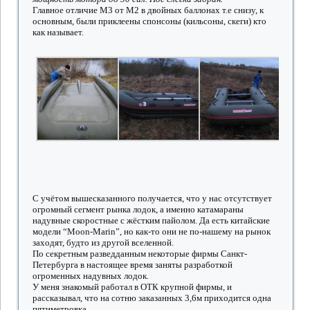
Главное отличие М3 от М2 в двойных баллонах т.е снизу, к
основным, были приклеены спонсоны (кильсоны, скеги) кто
как называет.
С учётом вышесказанного получается, что у нас отсутствует
огромный сегмент рынка лодок, а именно катамараны
надувные скоростные с жёстким пайолом. Да есть китайские
модели “Moon-Marin”, но как-то они не по-нашему на рынок
заходят, будто из другой вселенной.
По секретным разведданным некоторые фирмы Санкт-
Петербурга в настоящее время заняты разработкой
огроменных надувных лодок.
У меня знакомый работал в ОТК крупной фирмы, и
рассказывал, что на сотню заказанных 3,6м приходится одна
пятиметровка…