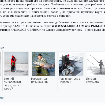
ание, перед постановкой его на производство, не было ни одного случая, что
во для привлечения рыбы к насадке. Особенно это актуально для рыбалок 
колько раз повышает привлекательность приманки и может быть с успехо
й, но и в фидерной и поплавочной ловле. Для придания приманке вкуса 
ь ее прямо с крючком на несколько секунд в баночку.
знакомиться с прикормочными смесями, добавками к ним и всевозможными
 и бренда STARBAITS можно на сайте
WWW.SALMORU.COM или РЫБОЛО
компании «РЫБОЛОВ-СЕРВИС» по Северо-Западному региону – Прокофьева Па
тьи
Зимний
Нахлыст для
Ловля палтуса в
История
рыболовный
начинающих
Норвегии
нахлыста
спорт, что это
такое?
ер