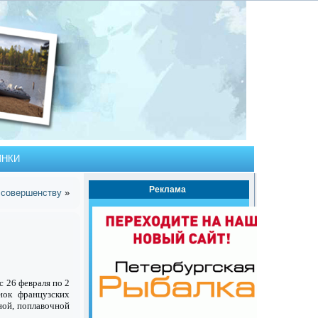
ИНКИ
Реклама
 совершенству
»
 26 февраля по 2
нок французских
ной, поплавочной