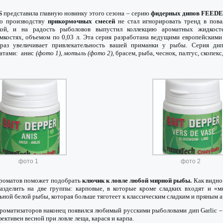
S
представила главную новинку этого сезона – серию
фидерных дипов FEED
о производству
прикормочных смесей
не стал игнорировать тренд в пова
кой, и на радость рыболовов выпустил коллекцию ароматных жидкост
мкостях, объемом по 0,03 л. Эта серия разработана ведущими европейскими
 раз увеличивает привлекательность вашей приманки у рыбы. Серия дип
атами: анис
(фото 1), мотыль (фото 2),
брасем, рыба, чеснок, палтус, скопекс
фото 1
фото 2
роматов поможет подобрать
ключик к ловле любой мирной рыбы.
Как видно 
зделить на две группы: карповые, в которые кроме сладких входят и «м
ьной белой рыбы, которая больше тяготеет к классическим сладким и пряным 
ароматизаторов наконец появился любимый русскими рыболовами дип Garlic 
ективен весной при ловле леща, карася и карпа.