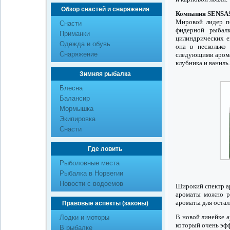
Обзор снастей и снаряжения
Компания SENSA
Мировой лидер п
Снасти
фидерной рыбал
Приманки
цилиндрических е
Одежда и обувь
она в несколько
Снаряжение
следующими аром
клубника и ваниль.
Зимняя рыбалка
Блесна
Балансир
Мормышка
Экипировка
Снасти
Где ловить
Рыболовные места
Рыбалка в Норвегии
Новости с водоемов
Широкий спектр а
ароматы можно ра
ароматы для остал
Правовые аспекты (законы)
В новой линейке 
Лодки и моторы
который очень эфф
В рыбалке