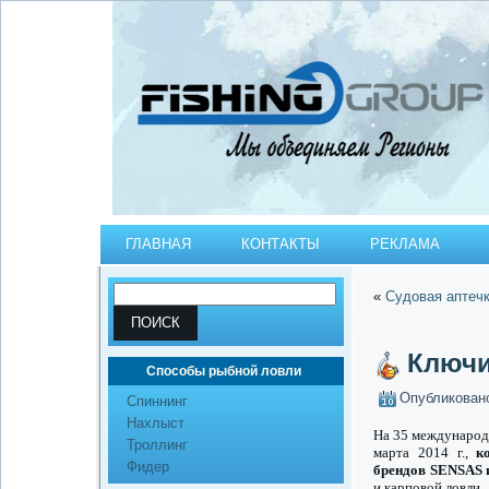
ГЛАВНАЯ
КОНТАКТЫ
РЕКЛАМА
Рыболовный журнал "РЫБАЛКА GROUP"
«
Судовая аптеч
Ключи
Способы рыбной ловли
Опубликован
Cпиннинг
Нахлыст
На 35 международ
Троллинг
марта 2014 г.,
к
Фидер
брендов SENSAS
и карповой ловли.