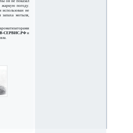
 бы он не показал
в жаркую погоду.
м использован не
и запаха мотыля,
 ароматизаторами
В-СЕРВИС.РФ
и
вла.