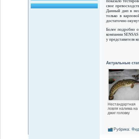
показало тестиров
свое превосходст
Данный дип в нес
только в карпово
достаточно окунут
Более подробно о
компании SENSAS
у представителя 
Актуальные ста
Нестандартная
ловля налима на
джиг головку
Рубрика:
Фид