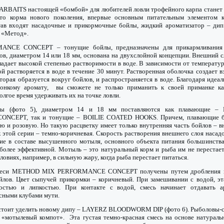
ARBAITS настоящей «бомбой» для любителей ловли трофейного карпа стане
корма нового поколения, впервые основным питательным элементом к
тав входят насадочные и прикормочные бойлы, жидкий ароматизатор – ди
а «Метод».
ANCE CONCEPT – тонущие бойлы, предназначены для прикармливания 
ов, диаметром 14 или 18 мм, основана на двухслойной концепции. Внешний с
ладает высокой степенью растворимости в воде. В зависимости от температу
ой растворяется в воде в течение 30 минут. Растворенная оболочка создает в
торая образуется вокруг бойлов, и распространяется в воде. Благодаря идеа
тонкому аромату, вы сможете не только приманить к своей приманке к
олгое время удерживать их на точке ловли.
лы (фото 5), диаметром 14 и 18 мм поставляются как плавающие –
NCEPT, так и тонущие – BOILIE COATED HOOKS. Причем, плавающие б
ю и розовую. Но такую расцветку имеет только внутренняя часть бойлов – в
к этой серии – темно-коричневая. Скорость растворения внешнего слоя насад
ние в составе высушенного мотыля, основного объекта питания большинства
более эффективной. Мотыль – это натуральный корм и рыба им не перестает
овиях, например, в сильную жару, когда рыба перестает питаться.
меси METHOD MIX PERFORMANCE CONCEPT получены путем дробления и
лов. Цвет сыпучей прикормки – коричневый. При замешивании с водой, эт
остью и липкостью. При контакте с водой, смесь начинает отдавать 
сными клубами мути.
стоит уделить новому дипу – LAYERZ BLOODWORM DIP (фото 6). Рыболовы-
к «мотылевый компот». Эта густая темно-красная смесь на основе натураль