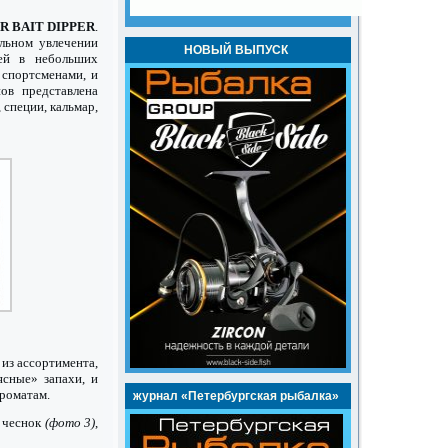
ER BAIT DIPPER
.
льном увлечении
НОВЫЙ ВЫПУСК
ей в небольших
 спортсменами, и
ов представлена
, специи, кальмар,
из ассортимента,
ясные» запахи, и
ароматам.
журнал «Петербургская рыбалка»
– чеснок
(фото 3)
,