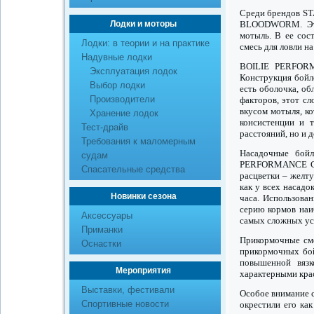
Среди брендов ST
BLOODWORM. Это 
Лодки и моторы
мотыль. В ее сос
Лодки: в теории и на практике
смесь для ловли н
Надувные лодки
BOILIE PERFORM
Эксплуатация лодок
Конструкция бойл
Выбор лодки
есть оболочка, об
Производители
факторов, этот сл
вкусом мотыля, ко
Хранение лодок
консистенции и 
Тест-драйв
расстояний, но и д
Требования к маломерным
Насадочные бой
судам
PERFORMANCE CO
Спасательные средства
расцветки – желту
как у всех насадо
Новинки сезона
часа. Использова
серию кормов наи
Аксессуары
самых сложных усл
Приманки
Прикормочные с
Оснастки
прикормочных бой
повышенной вязк
Мероприятия
характерными кра
Выставки, фестивали
Особое внимание 
Спортивные новости
окрестили его ка