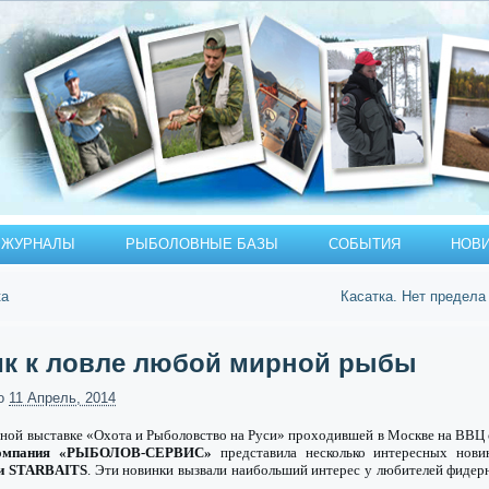
ЖУРНАЛЫ
РЫБОЛОВНЫЕ БАЗЫ
СОБЫТИЯ
НОВ
ка
Касатка. Нет предела
к к ловле любой мирной рыбы
о
11 Апрель, 2014
ной выставке «Охота и Рыболовство на Руси» проходившей в Москве на ВВЦ с
омпания «РЫБОЛОВ-СЕРВИС»
представила несколько интересных нови
 и STARBAITS
. Эти новинки вызвали наибольший интерес у любителей фидер