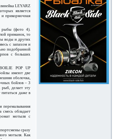
т линейка LEYARZ
оторых является
п и прикормочная
рыбы (фото 4).
лой приманок, то
ры воды и других
звесь с запахом и
льно подобранной
арпов с больших
 BOILIE POP UP
ойлы имеют две
нешняя оболочка,
очных бойлов – 3
 рыб, делает эту
 питаться даже в
 перемалывания
а смесь обладает
аромат мотыля с
спортсмены сразу
ного мотыля. Как