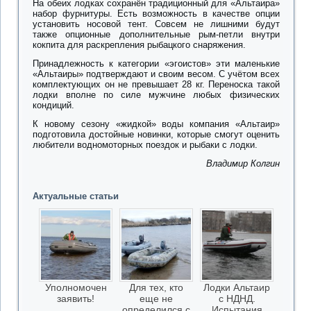
На обеих лодках сохранён традиционный для «Альтаира»
набор фурнитуры. Есть возможность в качестве опции
установить носовой тент. Совсем не лишними будут
также опционные дополнительные рым-петли внутри
кокпита для раскрепления рыбацкого снаряжения.
Принадлежность к категории «эгоистов» эти маленькие
«Альтаиры» подтверждают и своим весом. С учётом всех
комплектующих он не превышает 28 кг. Переноска такой
лодки вполне по силе мужчине любых физических
кондиций.
К новому сезону «жидкой» воды компания «Альтаир»
подготовила достойные новинки, которые смогут оценить
любители водномоторных поездок и рыбаки с лодки.
Владимир Колгин
Актуальные статьи
Уполномочен
Для тех, кто
Лодки Альтаир
заявить!
еще не
с НДНД.
определился с
Испытания