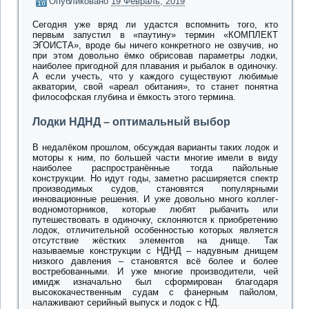
Опубликовано
19 Февраль, 2019
Сегодня уже вряд ли удастся вспомнить того, кто
первым запустил в «паутину» термин «КОМПЛЕКТ
ЭГОИСТА», вроде бы ничего конкретного не озвучив, но
при этом довольно ёмко обрисовав параметры лодки,
наиболее пригодной для плавания и рыбалок в одиночку.
А если учесть, что у каждого существуют любимые
акватории, свой «ареал обитания», то станет понятна
философская глубина и ёмкость этого термина.
Лодки НДНД – оптимальный выбор
В недалёком прошлом, обсуждая варианты таких лодок и
моторы к ним, по большей части многие имели в виду
наиболее распространённые тогда пайольные
конструкции. Но идут годы, заметно расширяется спектр
производимых судов, становятся популярными
инновационные решения. И уже довольно много коллег-
водномоторников, которые любят рыбачить или
путешествовать в одиночку, склоняются к приобретению
лодок, отличительной особенностью которых является
отсутствие жёстких элементов на днище. Так
называемые конструкции с НДНД – надувным днищем
низкого давления – становятся всё более и более
востребованными. И уже многие производители, чей
имидж изначально был сформирован благодаря
высококачественным судам с фанерным пайолом,
налаживают серийный выпуск и лодок с НД.