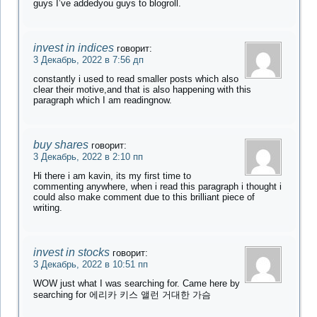
guys I’ve addedyou guys to blogroll.
invest in indices
говорит:
3 Декабрь, 2022 в 7:56 дп
constantly i used to read smaller posts which also
clear their motive,and that is also happening with this
paragraph which I am readingnow.
buy shares
говорит:
3 Декабрь, 2022 в 2:10 пп
Hi there i am kavin, its my first time to
commenting anywhere, when i read this paragraph i thought i
could also make comment due to this brilliant piece of
writing.
invest in stocks
говорит:
3 Декабрь, 2022 в 10:51 пп
WOW just what I was searching for. Came here by
searching for 에리카 키스 앨런 거대한 가슴