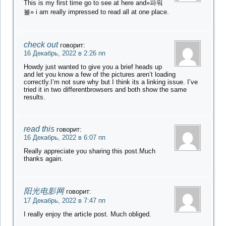
This is my first time go to see at here and»파워
볼» i am really impressed to read all at one place.
check out
говорит:
16 Декабрь, 2022 в 2:26 пп
Howdy just wanted to give you a brief heads up
and let you know a few of the pictures aren’t loading
correctly.I’m not sure why but I think its a linking issue. I’ve
tried it in two differentbrowsers and both show the same
results.
read this
говорит:
16 Декабрь, 2022 в 6:07 пп
Really appreciate you sharing this post.Much
thanks again.
阳光电影网
говорит:
17 Декабрь, 2022 в 7:47 пп
I really enjoy the article post. Much obliged.