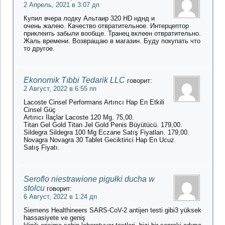
2 Апрель, 2021 в 3:07 дп
Купил вчера лодку Альтаир 320 HD нднд и
очень жалею. Качество отвратительное. Интерцептор
приклеить забыли вообще. Транец вклеен отвратительно.
Жаль времени. Возвращаю в магазин. Буду покупать что
то другое.
Ekonomik Tıbbi Tedarik LLC
говорит:
2 Август, 2022 в 6:55 пп
Lacoste Cinsel Performans Artırıcı Hap En Etkili
Cinsel Güç
Artırıcı İlaçlar Lacoste 120 Mg. 75,00.
Titan Gel Gold Titan Jel Gold Penis Büyütücü. 179,00.
Sildegra Sildegra 100 Mg Eczane Satış Fiyatları. 179,00.
Novagra Novagra 30 Tablet Geciktirici Hap En Ucuz
Satış Fiyatı.
Seroflo niestrawione pigułki ducha w
stolcu
говорит:
6 Август, 2022 в 1:24 дп
Siemens Healthineers SARS-CoV-2 antijen testi gibi3 yüksek
hassasiyete ve geniş