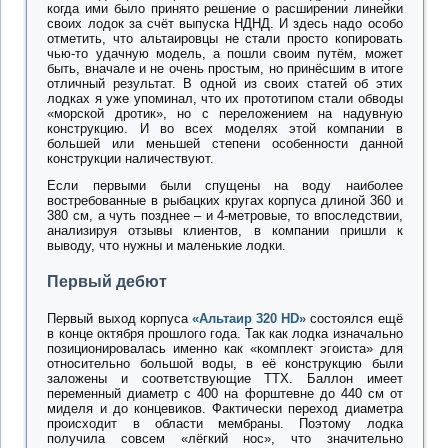
когда ими было принято решение о расширении линейки
своих лодок за счёт выпуска НДНД. И здесь надо особо
отметить, что альтаировцы не стали просто копировать
чью-то удачную модель, а пошли своим путём, может
быть, вначале и не очень простым, но принёсшим в итоге
отличный результат. В одной из своих статей об этих
лодках я уже упоминал, что их прототипом стали обводы
«морской дротик», но с переложением на надувную
конструкцию. И во всех моделях этой компании в
большей или меньшей степени особенности данной
конструкции наличествуют.
Если первыми были спущены на воду наиболее
востребованные в рыбацких кругах корпуса длиной 360 и
380 см, а чуть позднее – и 4-метровые, то впоследствии,
анализируя отзывы клиентов, в компании пришли к
выводу, что нужны и маленькие лодки.
Первый дебют
Первый выход корпуса
«Альтаир 320 HD»
состоялся ещё
в конце октября прошлого года. Так как лодка изначально
позиционировалась именно как «комплект эгоиста» для
относительно большой воды, в её конструкцию были
заложены и соответствующие ТТХ. Баллон имеет
переменный диаметр с 400 на форштевне до 440 см от
миделя и до концевиков. Фактически переход диаметра
происходит в области мембраны. Поэтому лодка
получила совсем «лёгкий нос», что значительно