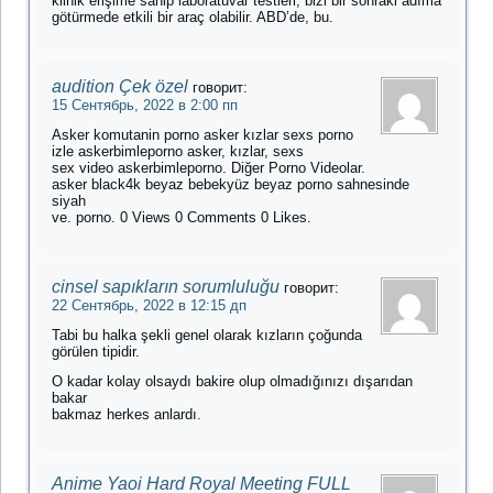
klinik erişime sahip laboratuvar testleri, bizi bir sonraki adıma
götürmede etkili bir araç olabilir. ABD’de, bu.
audition Çek özel
говорит:
15 Сентябрь, 2022 в 2:00 пп
Asker komutanin porno asker kızlar sexs porno
izle askerbimleporno asker, kızlar, sexs
sex video askerbimleporno. Diğer Porno Videolar.
asker black4k beyaz bebekyüz beyaz porno sahnesinde
siyah
ve. porno. 0 Views 0 Comments 0 Likes.
cinsel sapıkların sorumluluğu
говорит:
22 Сентябрь, 2022 в 12:15 дп
Tabi bu halka şekli genel olarak kızların çoğunda
görülen tipidir.
O kadar kolay olsaydı bakire olup olmadığınızı dışarıdan
bakar
bakmaz herkes anlardı.
Anime Yaoi Hard Royal Meeting FULL