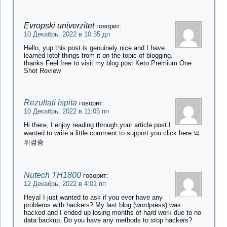
Evropski univerzitet
говорит:
10 Декабрь, 2022 в 10:35 дп
Hello, yup this post is genuinely nice and I have
learned lotof things from it on the topic of blogging.
thanks.Feel free to visit my blog post Keto Premium One
Shot Review
Rezultati ispita
говорит:
10 Декабрь, 2022 в 11:05 пп
Hi there, I enjoy reading through your article post.I
wanted to write a little comment to support you.click here 먹
튀검증
Nutech TH1800
говорит:
12 Декабрь, 2022 в 4:01 пп
Heya! I just wanted to ask if you ever have any
problems with hackers? My last blog (wordpress) was
hacked and I ended up losing months of hard work due to no
data backup. Do you have any methods to stop hackers?