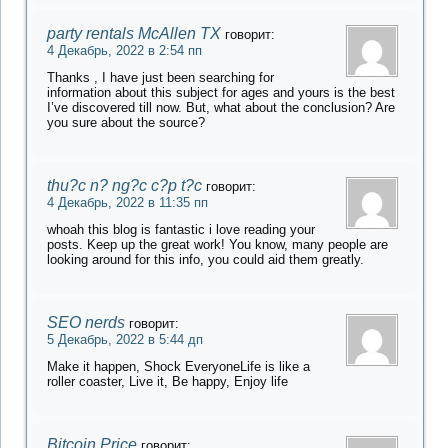
party rentals McAllen TX
говорит:
4 Декабрь, 2022 в 2:54 пп
Thanks , I have just been searching for
information about this subject for ages and yours is the best
I’ve discovered till now. But, what about the conclusion? Are
you sure about the source?
thu?c n? ng?c c?p t?c
говорит:
4 Декабрь, 2022 в 11:35 пп
whoah this blog is fantastic i love reading your
posts. Keep up the great work! You know, many people are
looking around for this info, you could aid them greatly.
SEO nerds
говорит:
5 Декабрь, 2022 в 5:44 дп
Make it happen, Shock EveryoneLife is like a
roller coaster, Live it, Be happy, Enjoy life
Bitcoin Price
говорит: