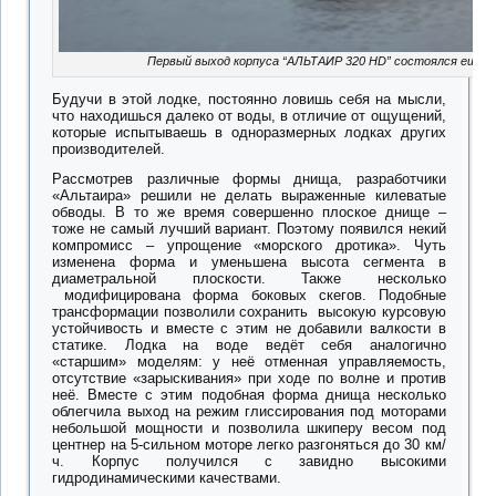
Первый выход корпуса “АЛЬТАИР 320 HD” состоялся ещё в 
Будучи в этой лодке, постоянно ловишь себя на мысли,
что находишься далеко от воды, в отличие от ощущений,
которые испытываешь в одноразмерных лодках других
производителей.
Рассмотрев различные формы днища, разработчики
«Альтаира» решили не делать выраженные килеватые
обводы. В то же время совершенно плоское днище –
тоже не самый лучший вариант. Поэтому появился некий
компромисс – упрощение «морского дротика». Чуть
изменена форма и уменьшена высота сегмента в
диаметральной плоскости. Также несколько
модифицирована форма боковых скегов. Подобные
трансформации позволили сохранить высокую курсовую
устойчивость и вместе с этим не добавили валкости в
статике. Лодка на воде ведёт себя аналогично
«старшим» моделям: у неё отменная управляемость,
отсутствие «зарыскивания» при ходе по волне и против
неё. Вместе с этим подобная форма днища несколько
облегчила выход на режим глиссирования под моторами
небольшой мощности и позволила шкиперу весом под
центнер на 5-сильном моторе легко разгоняться до 30 км/
ч. Корпус получился с завидно высокими
гидродинамическими качествами.