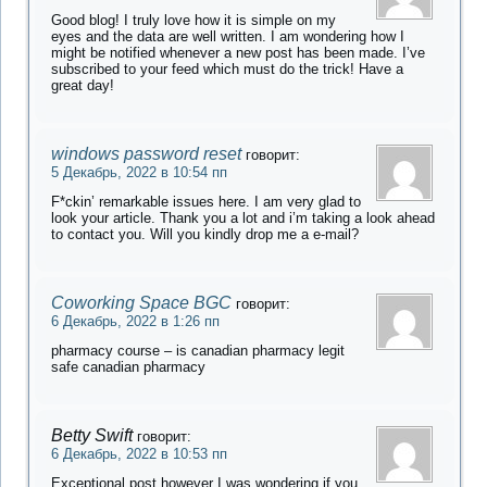
Good blog! I truly love how it is simple on my
eyes and the data are well written. I am wondering how I
might be notified whenever a new post has been made. I’ve
subscribed to your feed which must do the trick! Have a
great day!
windows password reset
говорит:
5 Декабрь, 2022 в 10:54 пп
F*ckin’ remarkable issues here. I am very glad to
look your article. Thank you a lot and i’m taking a look ahead
to contact you. Will you kindly drop me a e-mail?
Coworking Space BGC
говорит:
6 Декабрь, 2022 в 1:26 пп
pharmacy course – is canadian pharmacy legit
safe canadian pharmacy
Betty Swift
говорит:
6 Декабрь, 2022 в 10:53 пп
Exceptional post however I was wondering if you