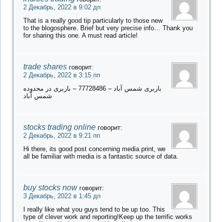
2 Декабрь, 2022 в 9:02 дп
That is a really good tip particularly to those new
to the blogosphere. Brief but very precise info… Thank you
for sharing this one. A must read article!
trade shares
говорит:
2 Декабрь, 2022 в 3:15 пп
باربری شمس آباد – 77728486 – باربری در محدوده
شمس آباد
stocks trading online
говорит:
2 Декабрь, 2022 в 9:21 пп
Hi there, its good post concerning media print, we
all be familiar with media is a fantastic source of data.
buy stocks now
говорит:
3 Декабрь, 2022 в 1:45 дп
I really like what you guys tend to be up too. This
type of clever work and reporting!Keep up the terrific works