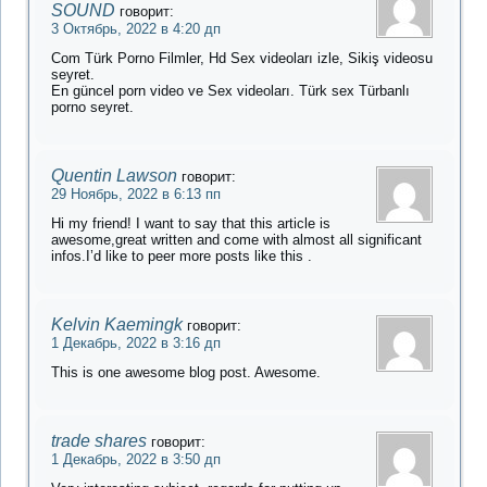
SOUND
говорит:
3 Октябрь, 2022 в 4:20 дп
Com Türk Porno Filmler, Hd Sex videoları izle, Sikiş videosu
seyret.
En güncel porn video ve Sex videoları. Türk sex Türbanlı
porno seyret.
Quentin Lawson
говорит:
29 Ноябрь, 2022 в 6:13 пп
Hi my friend! I want to say that this article is
awesome,great written and come with almost all significant
infos.I’d like to peer more posts like this .
Kelvin Kaemingk
говорит:
1 Декабрь, 2022 в 3:16 дп
This is one awesome blog post. Awesome.
trade shares
говорит:
1 Декабрь, 2022 в 3:50 дп