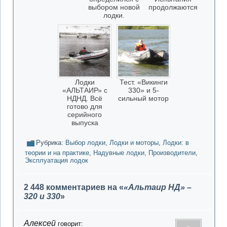
выбором новой
продолжаются
лодки.
Лодки
Тест. «Викинги
«АЛЬТАИР» с
330» и 5-
НДНД. Всё
сильный мотор
готово для
серийного
выпуска
Рубрика:
Выбор лодки
,
Лодки и моторы
,
Лодки: в
теории и на практике
,
Надувные лодки
,
Производители
,
Эксплуатация лодок
2 448 комментариев на «
«Альтаир НД» –
320 и 330
»
Алексей
говорит: