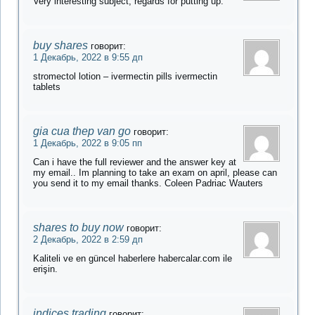
Very interesting subject, regards for putting up.
buy shares
говорит:
1 Декабрь, 2022 в 9:55 дп
stromectol lotion – ivermectin pills ivermectin
tablets
gia cua thep van go
говорит:
1 Декабрь, 2022 в 9:05 пп
Can i have the full reviewer and the answer key at
my email.. Im planning to take an exam on april, please can
you send it to my email thanks. Coleen Padriac Wauters
shares to buy now
говорит:
2 Декабрь, 2022 в 2:59 дп
Kaliteli ve en güncel haberlere habercalar.com ile
erişin.
indices trading
говорит: