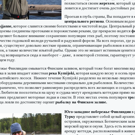
похвастаться своим
жерехом
, который з
ловится и достигает очень достойных ра
Проехав в глубь страны, Вы попадаете в
центрального региона
. Основным водое
jjanne,
которое славится своими богатствами и чистотой воды. Центральный 
одоемы соединены протоками и порожистыми реками, где прекрасно водятся
ф
деляют большое внимание сохранению популяции этих рыб, поэтому постоянн
чество годовалой молоди ручьевой и радужной форели. На всех порогах, где 
ля, существуют довольно жесткие правила, ограничивающие рыболовов в испо
к, а также количестве изъятой рыбы. Однако это не мешает истинным цените
 год возвращаться сюда и наоборот – даже, в некоторой степени, гарантирует
щем году.
жье Финляндии омывается Финским заливом, который тоже богат многими ви
а в залив впадает известная
река Kymijoki,
которая каждую весну и осень пр
алтийского лосося. Нижнее течение Kymijoki разделено на несколько лицензи
 оборудованы деревянными мостиками специально для рыболовов. Количество
раничено, что позволяет равномерно распределить всех желающих и создать 
. Любители поохотиться на щуку и судака могут арендовать коттеджи прямо на 
 них предлагают моторные лодки и снасти. В этих местах очень популярен
тро
да ловли по достоинству оценят
рыбалку на Финском заливе.
Юго-западное побережье Финляндии
в 
Турку
представляет собой целый архипе
островов, окруженных Ботническим зали
морской щуки и окуня. Здесь есть возмож
аренду коттедж, расположенный в живо