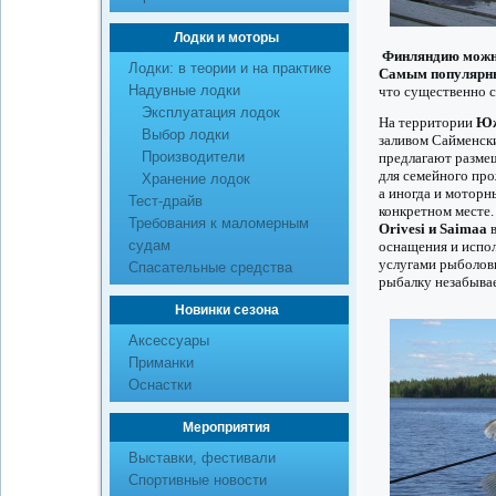
Лодки и моторы
Финляндию
можн
Лодки: в теории и на практике
Самым популярны
Надувные лодки
что существенно с
Эксплуатация лодок
На территории
Юж
Выбор лодки
заливом Сайменски
Производители
предлагают размещ
для семейного про
Хранение лодок
а иногда и мотор
Тест-драйв
конкретном месте.
Требования к маломерным
Orivesi и Saimaa
в
судам
оснащения и испол
услугами рыболов
Спасательные средства
рыбалку незабыва
Новинки сезона
Аксессуары
Приманки
Оснастки
Мероприятия
Выставки, фестивали
Спортивные новости