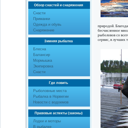
Обзор снастей и снаряжения
Снасти
Приманки
Одежда и обувь
природой. Благода
Снаряжение
бесчисленное множ
рыболовов со всег
сервис, в лучших 
Зимняя рыбалка
Блесна
Балансир
Мормышка
Экипировка
Снасти
Где ловить
Рыболовные места
Рыбалка в Норвегии
Новости с водоемов
Правовые аспекты (законы)
Лодки и моторы
В рыбалке