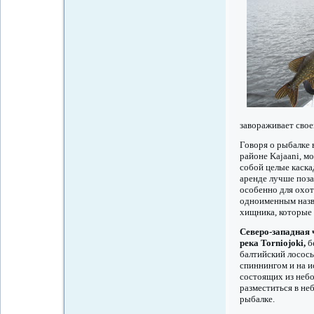
завораживает свое
Говоря о рыбалке 
районе Kajaani, м
собой целые каска
аренде лучше поза
особенно для охот
одноименным назв
хищника, которые 
Северо-западная
река Torniojoki,
б
балтийский лосось
спиннингом и на и
состоящих из неб
разместиться в не
рыбалке.