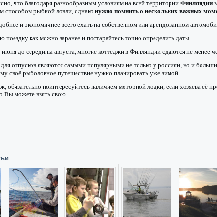
ясно, что благодаря разнообразным условиям на всей территории
Финляндии
м
м способом рыбной ловли, однако
нужно помнить о нескольких важных мом
обнее и экономичнее всего ехать на собственном или арендованном автомоби
ю поездку как можно заранее и постарайтесь точно определить даты.
а июня до середины августа, многие коттеджи в Финляндии сдаются не менее ч
 для отпусков являются самыми популярными не только у россиян, но и больш
ому своё рыболовное путешествие нужно планировать уже зимой.
ж, обязательно поинтересуйтесь наличием моторной лодки, если хозяева её пр
то Вы можете взять свою.
тьи