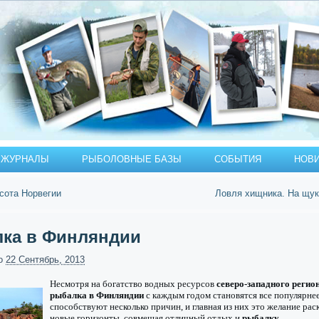
ЖУРНАЛЫ
РЫБОЛОВНЫЕ БАЗЫ
СОБЫТИЯ
НОВ
сота Норвегии
Ловля хищника. На щу
ка в Финляндии
о
22 Сентябрь, 2013
Несмотря на богатство водных ресурсов
северо-западного регио
рыбалка в Финляндии
с каждым годом становятся все популярне
способствуют несколько причин, и главная из них это желание рас
новые горизонты, совмещая отличный отдых и
рыбалку.