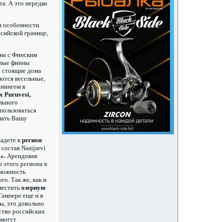
а. А это нередко
и особенности.
ссийской границе,
на с Финским
ивые финны
о стоящие дома
ются весельные,
ннингом в
х Puruvesi,
льного
пользоваться
лать Вашу
адете в
регион
состав Nasijarvi
».
Арендовав
 этого региона в
зможность
го. Так же, как и
местить
озерную
Тампере еще и в
бы, это довольно
ство российских
 могут