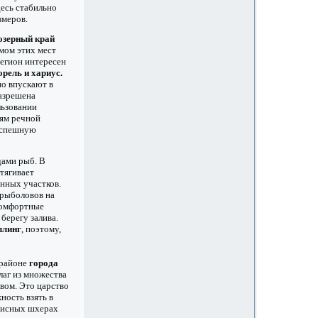
десь стабильно
змеров.
озерный край
мом этих мест
регион интересен
орель и хариус.
о впускают в
разрешена
льзовании
лям речной
 успешную
дами рыб. В
итягивает
онных участков.
 рыболовов на
комфортные
берегу залива.
ллинг
, поэтому,
районе
города
лаг из множества
вом. Это царство
ность взять в
писных шхерах