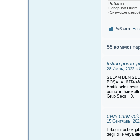
Рыбалка —
Северная Онега
(Онежское озеро)
Рубрика:
Нов
55 комментар
fisting porno y
28 Июль, 2022 в 
SELAM BEN SELE
BOŞALALIMTelefo
Erotik seksi resim
pornoları hareketl
Grup Seks HD.
üvey anne çük
15 Сентябрь, 202
Erkegini bebek gi
degil dille veya e