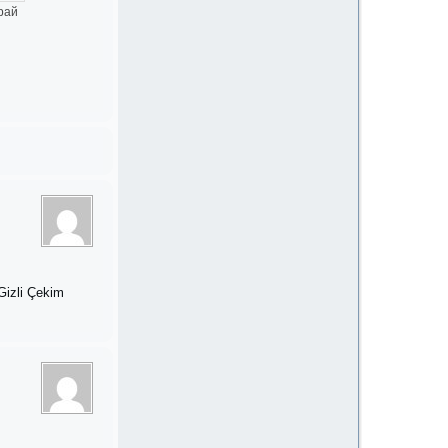
рай
 Gizli Çekim