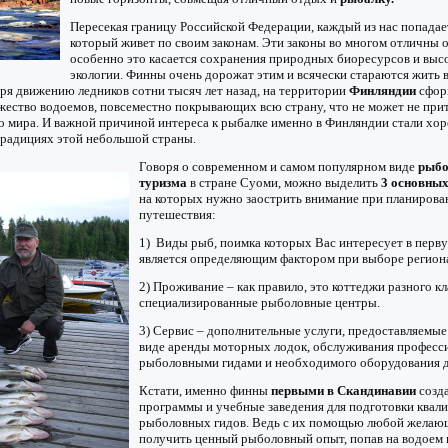
Пересекая границу Российской Федерации, каждый из нас попадает
который живет по своим законам. Эти законы во многом отличны о
особенно это касается сохранения природных биоресурсов и выс
экологии. Финны очень дорожат этим и всячески стараются жить в
ря движению ледников сотни тысяч лет назад, на территории
Финляндии
сфор
ество водоемов, повсеместно покрывающих всю страну, что не может не при
о мира. И важной причиной интереса к рыбалке именно в Финляндии стали хо
традициях этой небольшой страны.
Говоря о современном и самом популярном виде
рыбо
туризма
в стране Суоми, можно выделить
3 основны
на которых нужно заострить внимание при планирова
путешествия:
1) Виды рыб, поимка которых Вас интересует в перву
является определяющим фактором при выборе регион
2) Проживание – как правило, это коттеджи разного кл
специализированные рыболовные центры.
3) Сервис – дополнительные услуги, предоставляемые
виде аренды моторных лодок, обслуживания профес
рыболовными гидами и необходимого оборудования д
Кстати, именно финны
первыми в Скандинавии
созд
программы и учебные заведения для подготовки ква
рыболовных гидов. Ведь с их помощью любой желаю
получить ценный рыболовный опыт, попав на водоем в