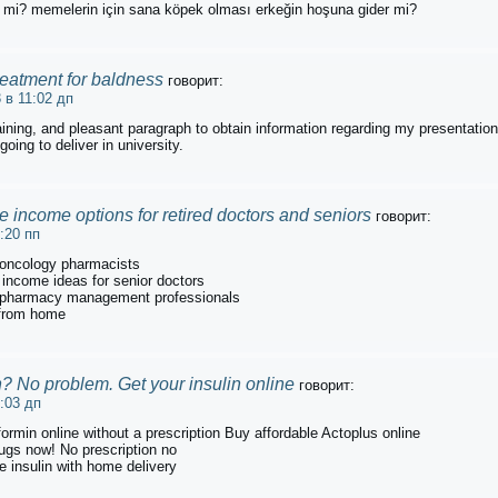
i mi? memelerin için sana köpek olması erkeğin hoşuna gider mi?
treatment for baldness
говорит:
 в 11:02 дп
ining, and pleasant paragraph to obtain information regarding my presentation
oing to deliver in university.
e income options for retired doctors and seniors
говорит:
:20 пп
r oncology pharmacists
 income ideas for senior doctors
r pharmacy management professionals
s from home
n? No problem. Get your insulin online
говорит:
:03 дп
rmin online without a prescription Buy affordable Actoplus online
ugs now! No prescription no
e insulin with home delivery