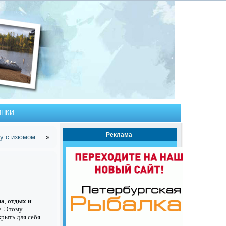
ИНКИ
Реклама
ку с изюмом….
»
на
,
отдых и
е. Этому
крыть для себя