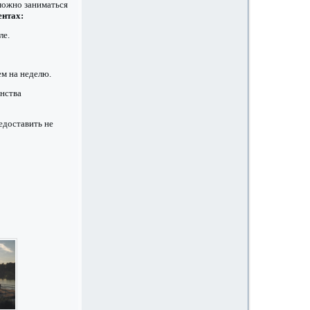
ожно заниматься
ентах:
ле.
ем на неделю.
инства
едоставить не