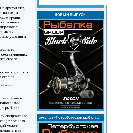
 в другой мир,
т наших, и
НОВЫЙ ВЫПУСК
окого уровня
 гармонии с
мировалось
тягивать
рошие условия и
ловного
х составляющих,
нии своего
ю очередь, – это
а страны.
асса либо
 рыболовам в
сиональными
ля рыбалки.
али специальные
журнал «Петербургская рыбалка»
лифицированных
щий может
первые, и за