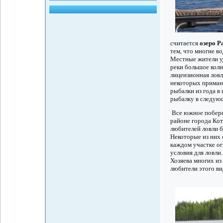
считается
озеро Pa
тем, что многие в
Местные жители у
реки большое коли
лицензионная лов
некоторых примано
рыбалки из года в
рыбалку в следую
Все южное побере
районе города Котк
любителей ловли б
Некоторые из них
каждом участке ог
условия для ловли
Хозяева многих из
любители этого ви