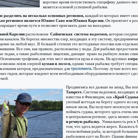
короткое время почувствовать специфику данного мест
является основой успешной рыбалки.
о разделить на несколько основных регионов,
каждый из которых имеет сво
м регионом является Южное Саво или Южная Карелия.
Он прилегает к ро
окращает время пути и позволяет приезжать даже на выходных.
ной Карелии
расположена
Сайменская система водоемов,
которая соедине
м каналом. На берегах множества озер, входящих в эту систему, предприимч
ение на любой вкус. В большей степени это коттеджные поселки или отдельн
живания. Все они, как правило, расположены у воды. Для рыбалки предоставля
ные лодки, а также рыболовные лицензии, дающие право на рыбную ловлю спи
 Основными трофеями для этих мест являются щука и окунь. На крупных
озера
озможна ловля озерной
кумжи и лосося,
однако такая рыбалка требует специа
ьзования катеров, предназначенных для
троллинга.
Поэтому лучше всего вос
ных гидов, которые владеют всем необходимым оборудованием и помогут сде
емой.
Продвигаясь все дальше на запад, Вы поп
Tampere.
Система водоемов, входящих в 
известна в Финляндии, как
«Край Судака
уютный коттедж на берегу одного из озер
начале июля, Вы получите неплохую во
поймать судака, которого здесь очень мно
в центральном регионе, здесь можно сов
и речную рыбалку.
Уникальность рек в 
том, что здесь водится жерех. Казалось 
теплолюбивая рыба, за которой большин
рыболовов едут на Волгу. Однако финны