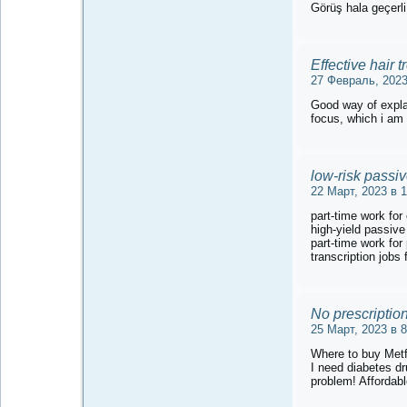
Görüş hala geçerl
Effective hair 
27 Февраль, 2023
Good way of expla
focus, which i am g
low-risk passiv
22 Март, 2023 в 1
part-time work fo
high-yield passive
part-time work fo
transcription job
No prescriptio
25 Март, 2023 в 8
Where to buy Metfo
I need diabetes dr
problem! Affordabl