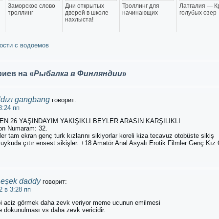
Заморское слово
Дни открытых
Троллинг для
Латгалия — К
троллинг
дверей в школе
начинающих
голубых озер
нахлыста!
ости с водоемов
иев на «
Рыбалка в Финляндии
»
ıldızı gangbang
говорит:
8:24 пп
N 26 YAŞINDAYIM YAKIŞIKLI BEYLER ARASIN KARŞILIKLI
n Numaram: 32.
ler tam ekran genç turk kızlarını sikiyorlar koreli kiza tecavuz otobüste sikiş
i uykuda çıtır ensest sikişler. +18 Amatör Anal Asyalı Erotik Filmler Genç Kız
 eşek daddy
говорит:
2 в 3:28 пп
bi aciz görmek daha zevk veriyor meme ucunun emilmesi
lle dokunulması vs daha zevk vericidir.