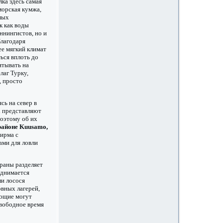
ка здесь самая
морская кумжа,
амых
к как воды
ннингистов, но и
Благодаря
ее мягкий климат
ься вплоть до
итывать на
лаг Турку,
, просто
сь на север в
х представляют
поэтому об их
районе Kuusamo,
фирма с
ами для ловли
раны разделяет
поднимается
ли лосося
вных лагерей,
ающие могут
свободное время