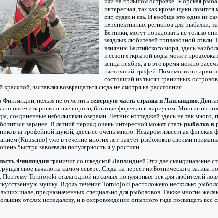
или на большом островке. Морская рыбал
интересная, так как кроме щуки ловится 
сиг, судак и язь. И вообще это один из с
перспективных регионов для рыбалки, та
Ботники, могут порадовать не только спи
заядлых любителей поплавочной ловли. 
влиянию Балтийского моря, здесь наибол
и сезон открытой воды может продолжат
конца ноября, а в это время можно рассч
настоящий трофей. Помимо этого архипе
состоящий из тысяч гранитных островов
й красотой, заставляя возвращаться сюда не смотря на расстояния.
в Финляндии, нельзя не отметить
северную часть страны и Лапландию.
Двигая
ожно посетить роскошные пороги, богатые форелью и хариусом. Многие из ни
ды, соединенные небольшими озерами. Летних коттеджей здесь не так много, 
ботиться заранее. В летний период очень интересной может стать
рыбалка в 
ников за трофейной щукой, здесь ее очень много. Недаром известная финская 
анием (Kuusamo) уже в течение многих лет радует рыболовов своими приманк
очень быстро завоевали популярность и у россиян.
 часть Финляндии
граничит со шведской Лапландией.Эти две скандинавские ст
ерущая свое начало на самом севере. Сюда на нерест из Ботнического залива 
. Поэтому Torniojoki стала одной из самых популярных рек для любителей лов
скусственную мушку. Вдоль течения Torniojoki расположено несколько рыболо
ольших шале, предназначенных специально для рыболовов. Также многие жел
больших отелях неподалеку, и в сопровождении опытного гида посвящать все 