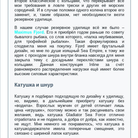
второе классическое с кольцами, что перекрывает все
мои требования в ловле трески и других её морских
сородичей. И в случае поломки одного колена второе его
заменит, и, таким образом, нет необходимости везти
резервное удилище.
В нашем случае резервное удилище всё же было –
Maximus Fjord.
Его я приобрёл годом раньше по совету
бывалого рыбака, со слов которого, «палка неубиваемая,
для трофейной рыбалки». Такая формулировка и
сподвигла меня на покупку. Fjord имеет брутальный
дизайн, но мне по душе изящный Sea Empire, к тому же
идея с проходом шнура внутри бланка навсегда для меня
закрыла тему с досадными перехлёстами шнура с
кольцами. Данная конструкция Inline за счёт
равномерного распределения нагрузки ещё имеет более
высокие силовые характеристики.
Катушка и шнур
Катушку я подбирал подходящую по дизайну к удилищу,
но, видимо, в дальнейшем приобрету катушку без
«водила». Взрослых мужчин от детей отличает лишь
цена «игрушек», поэтому можно и так расценивать свои
желания, ведь катушка Gladiator Sea Force отлично
отработала и не подвела, а добра от добра, как известно,
не ищут. Мне немного не понравилось, что катушка в
катушкодержателе имела поперечные смещения, это
связано с шириной лапок катушки.