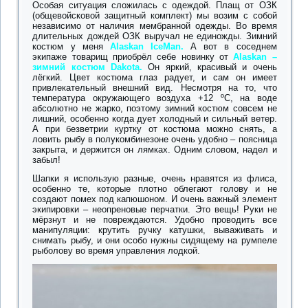
Особая ситуация сложилась с одеждой. Плащ от ОЗК
(общевойсковой защитный комплект) мы возим с собой
независимо от наличия мембранной одежды. Во время
длительных дождей ОЗК выручал не единожды. Зимний
костюм у меня
Alaskan IceMan
.
А вот в соседнем
экипаже товарищ приобрёл себе новинку от
Alaskan –
зимний костюм Dakota.
Он яркий, красивый и очень
лёгкий. Цвет костюма глаз радует, и сам он имеет
привлекательный внешний вид. Несмотря на то, что
температура окружающего воздуха +12 ºC, на воде
абсолютно не жарко, поэтому зимний костюм совсем не
лишний, особенно когда дует холодный и сильный ветер.
А при безветрии куртку от костюма можно снять, а
ловить рыбу в полукомбинезоне очень удобно – поясница
закрыта, и держится он лямках. Одним словом, надел и
забыл!
Шапки я использую разные, очень нравятся из флиса,
особенно те, которые плотно облегают голову и не
создают помех под капюшоном. И очень важный элемент
экипировки – неопреновые перчатки. Это вещь! Руки не
мёрзнут и не повреждаются. Удобно проводить все
манипуляции: крутить ручку катушки, вываживать и
снимать рыбу, и они особо нужны сидящему на румпеле
рыболову во время управления лодкой.