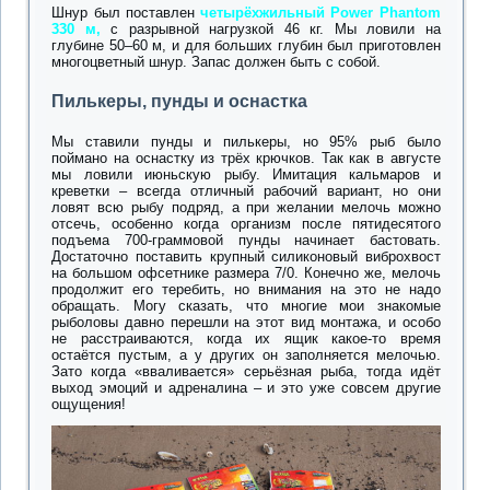
Шнур был поставлен
четырёхжильный Power Phantom
330 м,
с разрывной нагрузкой 46 кг. Мы ловили на
глубине 50–60 м, и для больших глубин был приготовлен
многоцветный шнур. Запас должен быть с собой.
Пилькеры, пунды и оснастка
Мы ставили пунды и пилькеры, но 95% рыб было
поймано на оснастку из трёх крючков. Так как в августе
мы ловили июньскую рыбу. Имитация кальмаров и
креветки – всегда отличный рабочий вариант, но они
ловят всю рыбу подряд, а при желании мелочь можно
отсечь, особенно когда организм после пятидесятого
подъема 700-граммовой пунды начинает бастовать.
Достаточно поставить крупный силиконовый виброхвост
на большом офсетнике размера 7/0. Конечно же, мелочь
продолжит его теребить, но внимания на это не надо
обращать. Могу сказать, что многие мои знакомые
рыболовы давно перешли на этот вид монтажа, и особо
не расстраиваются, когда их ящик какое-то время
остаётся пустым, а у других он заполняется мелочью.
Зато когда «вваливается» серьёзная рыба, тогда идёт
выход эмоций и адреналина – и это уже совсем другие
ощущения!