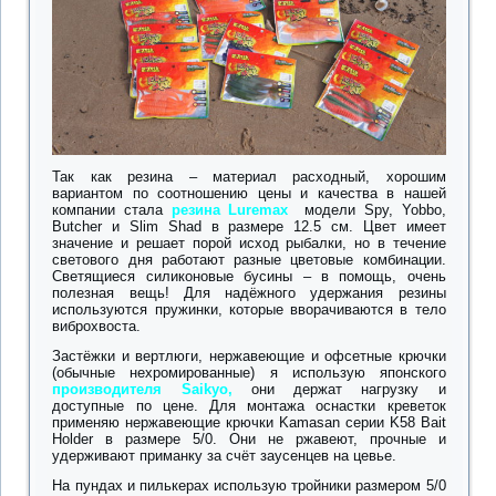
Так как резина – материал расходный, хорошим
вариантом по соотношению цены и качества в нашей
компании стала
резина Luremax
модели Spy, Yobbo,
Butcher и Slim Shad в размере 12.5 см. Цвет имеет
значение и решает порой исход рыбалки, но в течение
светового дня работают разные цветовые комбинации.
Светящиеся силиконовые бусины – в помощь, очень
полезная вещь! Для надёжного удержания резины
используются пружинки, которые вворачиваются в тело
виброхвоста.
Застёжки и вертлюги, нержавеющие и офсетные крючки
(обычные нехромированные) я использую японского
производителя Saikyo,
они держат нагрузку и
доступные по цене. Для монтажа оснастки креветок
применяю нержавеющие крючки Kamasan серии K58 Bait
Holder в размере 5/0. Они не ржавеют, прочные и
удерживают приманку за счёт заусенцев на цевье.
На пундах и пилькерах использую тройники размером 5/0