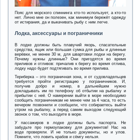
Пояс для морского спиннинга кто-то использует, а кто-то
нет. Лично мне он полезен, как минимум бережёт одежду
от истирания, да и выкачивать рыбу с ним легче.
Лодка, аксессуары и пограничники
В лодке должны быть плавучий якорь, спасательные
средства, ящик или большая сумка для рыбы и длинные
верёвки, не менее 30 м, для швартовки лодки на берегу.
Почему нужны длинные? Они пригодятся во время
приливов и отливов: причалив к берегу во время отлива,
лодку надо будет подтягивать во время прилива.
Териберка – это пограничная зона, и от судовладельцев
требуется пройти регистрацию у пограничников. И,
получив добро и номер, в дальнейшем нужно
докладывать им по телефону об отбытии на рыбалку и
прибытии с неё. О намерении выйти в море необходимо
сообщить пограничникам не менее чем за 4 часа, то есть
вечером позвонили и сообщили, что собираетесь выйти
утром на рыбалку, а перед самим выходом следующий
звонок о том, что выходите в море.
У пассажиров в лодке должны быть паспорта. Не
забудьте про гермоупаковку для документов! Нас на
воде проверяли. И не только документы, но и улов.
Помните, что ловить крабов и сёмгу нельзя.