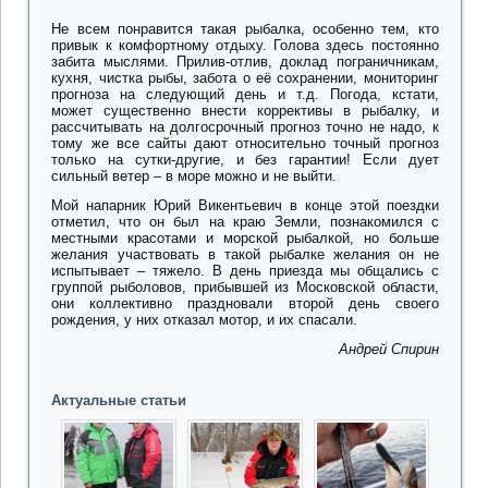
Не всем понравится такая рыбалка, особенно тем, кто
привык к комфортному отдыху. Голова здесь постоянно
забита мыслями. Прилив-отлив, доклад пограничникам,
кухня, чистка рыбы, забота о её сохранении, мониторинг
прогноза на следующий день и т.д. Погода, кстати,
может существенно внести коррективы в рыбалку, и
рассчитывать на долгосрочный прогноз точно не надо, к
тому же все сайты дают относительно точный прогноз
только на сутки-другие, и без гарантии! Если дует
сильный ветер – в море можно и не выйти.
Мой напарник Юрий Викентьевич в конце этой поездки
отметил, что он был на краю Земли, познакомился с
местными красотами и морской рыбалкой, но больше
желания участвовать в такой рыбалке желания он не
испытывает – тяжело. В день приезда мы общались с
группой рыболовов, прибывшей из Московской области,
они коллективно праздновали второй день своего
рождения, у них отказал мотор, и их спасали.
Андрей Спирин
Актуальные статьи