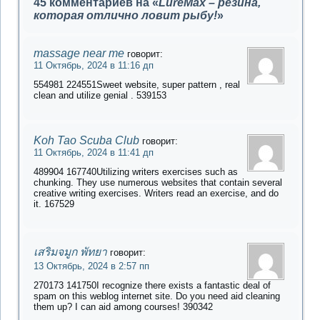
45 комментариев на «
LureMax – резина,
которая отлично ловит рыбу!
»
massage near me
говорит:
11 Октябрь, 2024 в 11:16 дп
554981 224551Sweet website, super pattern , real
clean and utilize genial . 539153
Koh Tao Scuba Club
говорит:
11 Октябрь, 2024 в 11:41 дп
489904 167740Utilizing writers exercises such as
chunking. They use numerous websites that contain several
creative writing exercises. Writers read an exercise, and do
it. 167529
เสริมจมูก พัทยา
говорит:
13 Октябрь, 2024 в 2:57 пп
270173 141750I recognize there exists a fantastic deal of
spam on this weblog internet site. Do you need aid cleaning
them up? I can aid among courses! 390342