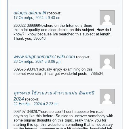
altogel alternatif
говорит:
17 Октябрь, 2024 в 9:43 пп
260322 389899Nowhere on the Internet is there
this a lot quality and clear details on this subject. How do I
know? I know because Ive searched this subject at length.
Thank you. 396648
www.drughubmarket-wiki.com
говорит:
28 Октябрь, 2024 в 8:06 дп
509576 93347I actually enjoy examining on this
internet web site , it has got wonderful posts . 788504
สูตรหวย ใช้งานง่าย คำนวณแม่น อัพเดทปี
2024
говорит:
22 Ноябрь, 2024 в 2:23 пп
996497 348287Youre so cool! I dont suppose Ive read
anything like this before. So nice to uncover somebody with
some original thoughts on this topic. realy thank you for
starting this up. this website is something that is necessary
on the internet, someone with a bit originality. beneficial job