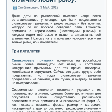
Опубликовано
3 Май, 2019
Даже дети на рыболовной выставке чаще всего
останавливались у стендов, где были представлены
силиконовые приманки, и редко отходили без покупки,
которую по их просьбе совершал папа. Схожесть
приманок с «оригиналом» (настоящими рыбами) с
каждым годом всё выше и выше, а аттрактанты всё
аппетитнее. Поэтому на эти приманки «клюют» все – не
только рыбы, но и покупатели.
Три пятилетки
Силиконовые приманки
появились на российском
рынке более пятнадцати лет назад и составили
конкуренцию привычным для тех времён воблерам,
колебалкам и вертушкам. Сейчас это даже трудно себе
представить, но тогда силиконовые приманки
продавались не пачками, а поштучно, и очередь за ними
не выстраивалась.
Современные технологии позволили удешевить их
производство, а значит, сделать более доступными для
покупателя. Также существенно расширился
ассортимент этих приманок и многообразие их форм. А,
как показала практика, форма, размер и материал,
насыщенный аттрактантом, имеют решающее значение –