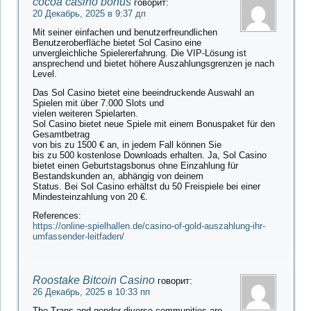
cocoa casino bonus
говорит:
20 Декабрь, 2025 в 9:37 дп
Mit seiner einfachen und benutzerfreundlichen
Benutzeroberfläche bietet Sol Casino eine
unvergleichliche Spielererfahrung. Die VIP-Lösung ist
ansprechend und bietet höhere Auszahlungsgrenzen je nach
Level.
Das Sol Casino bietet eine beeindruckende Auswahl an
Spielen mit über 7.000 Slots und
vielen weiteren Spielarten.
Sol Casino bietet neue Spiele mit einem Bonuspaket für den
Gesamtbetrag
von bis zu 1500 € an, in jedem Fall können Sie
bis zu 500 kostenlose Downloads erhalten. Ja, Sol Casino
bietet einen Geburtstagsbonus ohne Einzahlung für
Bestandskunden an, abhängig von deinem
Status. Bei Sol Casino erhältst du 50 Freispiele bei einer
Mindesteinzahlung von 20 €.
References:
https://online-spielhallen.de/casino-of-gold-auszahlung-ihr-
umfassender-leitfaden/
Roostake Bitcoin Casino
говорит:
26 Декабрь, 2025 в 10:33 пп
The Trans and gender-diverse communities are