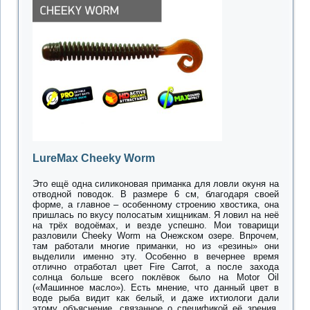
LureMax Cheeky Worm
Это ещё одна силиконовая приманка для ловли окуня на
отводной поводок. В размере 6 см, благодаря своей
форме, а главное – особенному строению хвостика, она
пришлась по вкусу полосатым хищникам. Я ловил на неё
на трёх водоёмах, и везде успешно. Мои товарищи
разловили Cheeky Worm на Онежском озере. Впрочем,
там работали многие приманки, но из «резины» они
выделили именно эту. Особенно в вечернее время
отлично отработал цвет Fire Carrot, а после захода
солнца больше всего поклёвок было на Motor Oil
(«Машинное масло»). Есть мнение, что данный цвет в
воде рыба видит как белый, и даже ихтиологи дали
этому объяснение, связанное о спецификой её зрения.