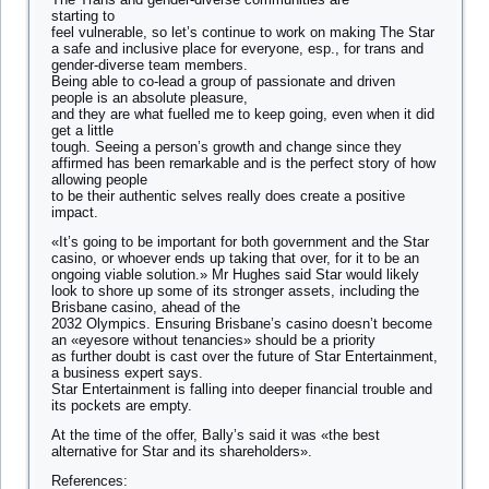
starting to
feel vulnerable, so let’s continue to work on making The Star
a safe and inclusive place for everyone, esp., for trans and
gender-diverse team members.
Being able to co-lead a group of passionate and driven
people is an absolute pleasure,
and they are what fuelled me to keep going, even when it did
get a little
tough. Seeing a person’s growth and change since they
affirmed has been remarkable and is the perfect story of how
allowing people
to be their authentic selves really does create a positive
impact.
«It’s going to be important for both government and the Star
casino, or whoever ends up taking that over, for it to be an
ongoing viable solution.» Mr Hughes said Star would likely
look to shore up some of its stronger assets, including the
Brisbane casino, ahead of the
2032 Olympics. Ensuring Brisbane’s casino doesn’t become
an «eyesore without tenancies» should be a priority
as further doubt is cast over the future of Star Entertainment,
a business expert says.
Star Entertainment is falling into deeper financial trouble and
its pockets are empty.
At the time of the offer, Bally’s said it was «the best
alternative for Star and its shareholders».
References: