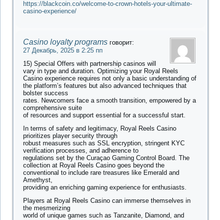
https://blackcoin.co/welcome-to-crown-hotels-your-ultimate-
casino-experience/
Casino loyalty programs
говорит:
27 Декабрь, 2025 в 2:25 пп
15) Special Offers with partnership casinos will
vary in type and duration. Optimizing your Royal Reels
Casino experience requires not only a basic understanding of
the platform’s features but also advanced techniques that
bolster success
rates. Newcomers face a smooth transition, empowered by a
comprehensive suite
of resources and support essential for a successful start.
In terms of safety and legitimacy, Royal Reels Casino
prioritizes player security through
robust measures such as SSL encryption, stringent KYC
verification processes, and adherence to
regulations set by the Curaçao Gaming Control Board. The
collection at Royal Reels Casino goes beyond the
conventional to include rare treasures like Emerald and
Amethyst,
providing an enriching gaming experience for enthusiasts.
Players at Royal Reels Casino can immerse themselves in
the mesmerizing
world of unique games such as Tanzanite, Diamond, and