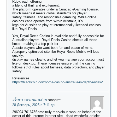
Ruby, each offering
a blend of thrill and excitement.
The platform operates under a Curacao eGaming license,
which means it meets global standards for player
safety, fairness, and responsible gambling. While online
casinos can’t operate from within Australia, it’s
legal for Aussies to play at internationally licensed casinos
like Royal Reels.
Yes, Royal Reels Casino is available and fully accessible for
Australian players. Royal Reels Casino checks all these
boxes, making it a top pick for
Aussie players who want both fun and peace of mind.
A properly optimised site like Royal Reels Mobile will load
quickly,
display games clearly, and let you manage your account just
like on desktop. These licenses ensure that the casino
follows strict rules about fairness, data protection, and player
safety.
References:
https://blackcoin.co/zoome-casino-australia-in-depth-review/
เว็บตรงฝากถอนง่าย
говорит:
28 Декабрь, 2025 в 7:11 дп
296924 761673Some truly marvelous work on behalf of the
owner of this internet internet site , dead wonderful articles .