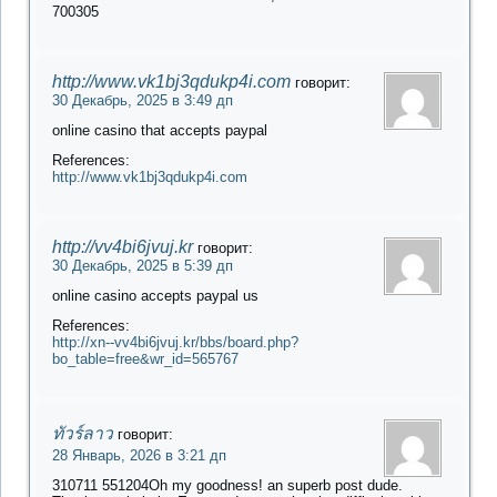
700305
http://www.vk1bj3qdukp4i.com
говорит:
30 Декабрь, 2025 в 3:49 дп
online casino that accepts paypal
References:
http://www.vk1bj3qdukp4i.com
http://vv4bi6jvuj.kr
говорит:
30 Декабрь, 2025 в 5:39 дп
online casino accepts paypal us
References:
http://xn--vv4bi6jvuj.kr/bbs/board.php?
bo_table=free&wr_id=565767
ทัวร์ลาว
говорит:
28 Январь, 2026 в 3:21 дп
310711 551204Oh my goodness! an superb post dude.