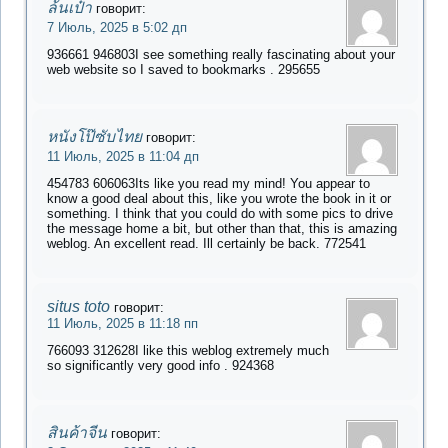
ล้นเป๋า
говорит:
7 Июль, 2025 в 5:02 дп
936661 946803I see something really fascinating about your
web website so I saved to bookmarks . 295655
หนังโป๊ซับไทย
говорит:
11 Июль, 2025 в 11:04 дп
454783 606063Its like you read my mind! You appear to
know a good deal about this, like you wrote the book in it or
something. I think that you could do with some pics to drive
the message home a bit, but other than that, this is amazing
weblog. An excellent read. Ill certainly be back. 772541
situs toto
говорит:
11 Июль, 2025 в 11:18 пп
766093 312628I like this weblog extremely much
so significantly very good info . 924368
สินค้าจีน
говорит: