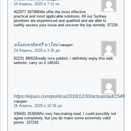
10 Апрель, 2025 в 7:11 пп
402977 397986We offer the most effective
practical and most applicable solutions. All our Sydney
plumbers are experienced and qualified and are able to
swiftly assess your issue and uncover the top remedy. 97239
สล็อตเครดิตฟรี มาใหม่
говорит:
24 Апрель, 2025 в 3:35 дп
82231 390526really nice publish, i definitely enjoy this web
website, carry on it 148341
https://elpais.com/politica/2018/12/30/actualidad/1546
говорит:
26 Апрель, 2025 в 10:36 дп
336691 263668An very fascinating read, I could possibly not
agree completely, but you do make some extremely valid
points. 107242