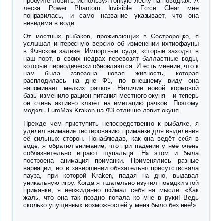
пробуйте ловить, используя тонкую леску на поводках. А
леска Power Phantom Invisible Force Clear мне
понравилась, и само название указывает, что она
невидима в воде.
От местных рыбаков, проживающих в Сестрорецке, я
услышал интересную версию об изменении ихтиофауны
в Финском заливе. Импортные суда, которые заходят в
наш порт, в своих недрах перевозят балластные воды,
которые периодически обновляются. И есть мнение, что к
нам была завезена новая живность, которая
расплодилась на дне ФЗ, по внешнему виду она
напоминает мелких рачков. Наличие новой кормовой
базы изменило рацион питания местного окуня – и теперь
он очень активно клюёт на имитацию рачков. Поэтому
модель LureMax Kraken на ФЗ отлично ловит окуня.
Прежде чем приступить непосредственно к рыбалке, я
уделил внимание тестированию приманки для выделения
её сильных сторон. Понаблюдав, как она ведёт себя в
воде, я обратил внимание, что при падении у неё очень
соблазнительно играют щупальца. На этом и была
построена анимация приманки. Применялись разные
вариации, но в завершении обязательно присутствовала
пауза, при которой Kraken, падая на дно, выдавал
уникальную игру. Когда я тщательно изучил повадки этой
приманки, я неожиданно поймал себя на мысли: «Как
жаль, что она так поздно попала ко мне в руки! Ведь
сколько упущенных возможностей у меня было без неё!»