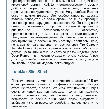
проводке её тело колеблется с боку на бок, это движение
имеет свой термин – Roll. Если воблеростроители смогли
добиться игры с таким качеством, приманка
гарантированно будет иметь успех. Но у LureMax Butcher
есть и другие плюсы. Это особое строение хвоста,
который заводится «с пол-оборота», за 10 см проводки
он совершает пару десятков колебаний. Также ценной
является возможность прятать офсетный крючок в
специальное технологическое отверстие,
предназначенное для монтажа крючка в теле приманки.
Это делает её «вездеходом». Из личной практики могу
сообщить: чаще всего на эту «резину» ловилась щука,
но судак её тоже жаловал: он оценил цвет Fire Carrot и
Tomato Green. Впрочем, в разное время суток работали и
другие цвета. Лично мне не хватило у этой модели цвета
Deep Purple – для ловли судака он очень хорош. А вот
для щуки выбор цвета – что называется, «подходи –
выбирай»! Хорошая модель, рекомендую!
LureMax Slim Shad
Первым делом эту модель я приобрёл в размере 12,5 см
– из расчёта половить трофейного судака. Увидев
строение хвоста, я понял, что игра этой приманки будет
очень активной как при проводке, так и при падении.
Размер, конечно же, на первый взгляд, немного
великоват, но осенью
Slim Shad
порой выручает и
выбивает из стаи взрослых особей, а мелочь меня и не
интересует.