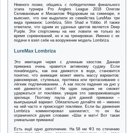
Немного позже, общаясь с победителями финального
этапа турнира Pro Anglers League 2018 Олегом
Селивановым и Михаилом Фёдоровым на семинаре, я
выяснил, что они выделили из семейства LureMax три
вида приманок: Lombriza, Slim Shad и Yobbo. И также
отметили, что одним из удачных цветов является Deep
Purple. Эти спортсмены на них ловили не только во
время соревнований, но и на тренировках. Именно с их
подачи я взял себе на вооружение модель Lombriza.
LureMax Lombriza
Это имитация червя с длинным хвостом. Данная
приманка очень нравится активному судаку. Если
понаблюдать, как она движется в воде, становится
понятно, что анимация может иметь массу вариантов:
равномерная, ступенька, протяжка или протаскивание с
лёгким подтвичиванием… А как после падения на дно у
неё движется хвост! Ни один хищник не сможет
удержаться от поклёвки, увидев это завораживающее
зрелище. Поэтому пауза для данной приманки –
выигрышный вариант. Обязательно делайте её – именно
на ней часто и происходят поклёвки. Если бы движения
Lombriza комментировал шахматист, то он бы
ограничился двумя словами: «Шах и мат»! Вот такая
уникальная приманка!
Есть ещё одно дополнение. На 58 км ФЗ по стечению