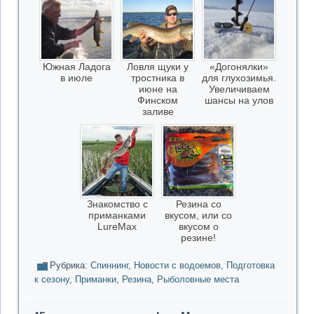
Южная Ладога
Ловля щуки у
«Догонялки»
в июле
тростника в
для глухозимья.
июне на
Увеличиваем
Финском
шансы на улов
заливе
Знакомство с
Резина со
приманками
вкусом, или со
LureMax
вкусом о
резине!
Рубрика:
Cпиннинг
,
Новости с водоемов
,
Подготовка
к сезону
,
Приманки
,
Резина
,
Рыболовные места