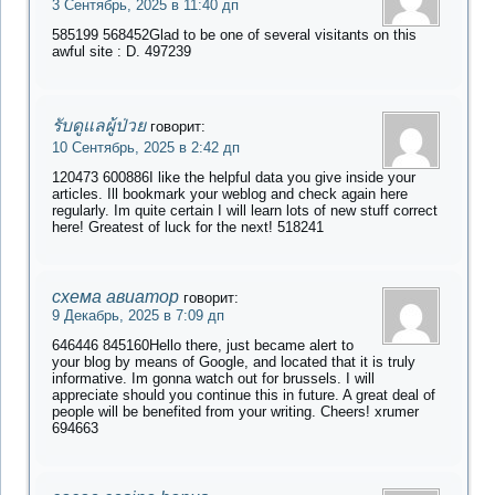
3 Сентябрь, 2025 в 11:40 дп
585199 568452Glad to be one of several visitants on this
awful site : D. 497239
รับดูแลผู้ป่วย
говорит:
10 Сентябрь, 2025 в 2:42 дп
120473 600886I like the helpful data you give inside your
articles. Ill bookmark your weblog and check again here
regularly. Im quite certain I will learn lots of new stuff correct
here! Greatest of luck for the next! 518241
схема авиатор
говорит:
9 Декабрь, 2025 в 7:09 дп
646446 845160Hello there, just became alert to
your blog by means of Google, and located that it is truly
informative. Im gonna watch out for brussels. I will
appreciate should you continue this in future. A great deal of
people will be benefited from your writing. Cheers! xrumer
694663