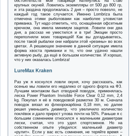
обстоятельств мои товарищи наткнулись на стаю
крупных окуней. Ловились экземпляры от 500 до 800 гр,
и эта раздача продолжалась 2 дня – просто повезло, не
каждый год такое случается. Именно Lombriza была
отмечена этими рыболовами как наиболее уловистая
приманка. Тут надо отметить, что, оснащённая офсетным
крючком, она имела минимум зацепов. Ловили они два
дня, а рассказ не уместился и в три! Эмоции просто
переполняли моих товарищей! Как вы догадываетесь,
после такой рыбалки они набрали этой «резины» во всех
цветах. А решающее значение в данной ситуации имела
форма хвоста приманки и то, что они удачно нашли
активную рыбу, да ещё в большом количестве. И хорошо,
что у них оказалась Lombriza!
LureMax Kraken
Раз уж я коснулся ловли окуня, хочу рассказать, как
осенью мы ловили его недалеко от одного форта на ФЗ.
Лучшим монтажом был отводной поводок, применялась
леска Power Phantom Invisible Force Clear 0,12 mm, 2,4
kg. Покупал я её в поводковой размотке 30 м. Сначала
поводок вязал из флюорокарбона 0,18 mm, но далее
решил уменьшить диаметр, что увеличило количество
поклёвок и дало прирост улова почти на 50%. Раньше я с
большим сомнением относился к маленьким диаметрам
лески, считая, что это удел спортсменов. Но на
собственном опыте убедился: маленький диаметр
«рулит». Если у вас есть сомнения, не теряйте время –