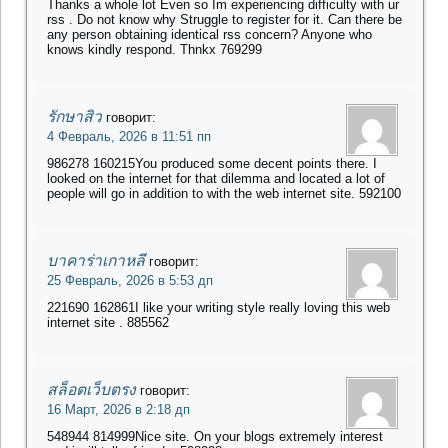
Thanks a whole lot Even so Im experiencing difficulty with ur
rss . Do not know why Struggle to register for it. Can there be
any person obtaining identical rss concern? Anyone who
knows kindly respond. Thnkx 769299
รักษาสิว
говорит:
4 Февраль, 2026 в 11:51 пп
986278 160215You produced some decent points there. I
looked on the internet for that dilemma and located a lot of
people will go in addition to with the web internet site. 592100
บาคาร่าเกาหลี
говорит:
25 Февраль, 2026 в 5:53 дп
221690 162861I like your writing style really loving this web
internet site . 885562
สล็อตเว็บตรง
говорит:
16 Март, 2026 в 2:18 дп
548944 814999Nice site. On your blogs extremely interest