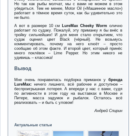
Но так как рыбы молчат, мы с вами не можем в этом
убедиться. Тем не менее, Motor Oil («Машинное масло»)
работает в тёмное время суток, как бы удивительно это
ни было.
А вот в размере 10 см
LureMax Cheeky Worm
олично
работает по судаку. Пожалуй, эту приманку я бы внёс в
тройку сильнейших! И для меня стало открытием, что
судак оценил цвет Black (чёрный). Не возьмусь
комментировать, почему на него клюёт – просто
сообщаю об этом факте. И второй цвет, который принёс
много поклёвок – Lime Pepper. Но этим никого не
удивишь – классика!
Вывод
Мне очень понравилась подборка приманок у
бренда
LureMax:
ничего лишнего, всё рабочее и доступное –
беспроигрышная лотерея. А впереди у нас с вами, судя
по активности в этом году на выставках в Москве и
Питере, масса задумок и рыбалок. Осталось всё
реализовать – и быть с уловом!
Андрей Спирин
Актуальные статьи