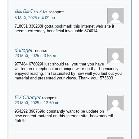
ติดเน็ตบ้าน AIS
говорит:
5 Май, 2025 в 4:09 пп
718051 336238I gotta bookmark this internet web site it
seems extremely beneficial invaluable 874014
dultogel
говорит:
23 Май, 2025 в 3:58 дп
977484 678029I just should tell you that you have
written an exceptional and unique write-up that I genuinely
enjoyed reading. Im fascinated by how well you laid out your
material and presented your views. Thank you. 573503
EV Charger
говорит:
23 Май, 2025 в 12:50 пп
954292 396769Id constantly want to be update on
new content material on this internet site, bookmarked!
45678