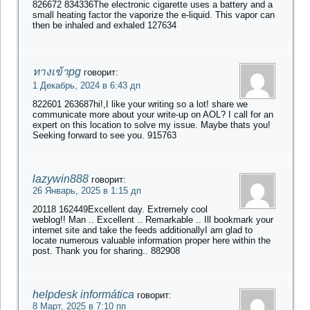
826672 834336The electronic cigarette uses a battery and a
small heating factor the vaporize the e-liquid. This vapor can
then be inhaled and exhaled 127634
ทางเข้าpg
говорит:
1 Декабрь, 2024 в 6:43 дп
822601 263687hi!,I like your writing so a lot! share we
communicate more about your write-up on AOL? I call for an
expert on this location to solve my issue. Maybe thats you!
Seeking forward to see you. 915763
lazywin888
говорит:
26 Январь, 2025 в 1:15 дп
20118 162449Excellent day. Extremely cool
weblog!! Man .. Excellent .. Remarkable .. Ill bookmark your
internet site and take the feeds additionallyI am glad to
locate numerous valuable information proper here within the
post. Thank you for sharing.. 882908
helpdesk informática
говорит:
8 Март, 2025 в 7:10 пп