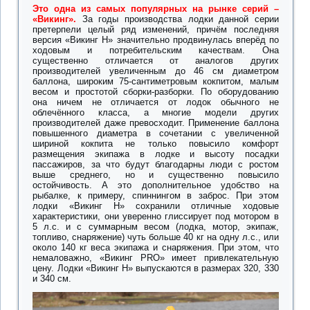
Это одна из самых популярных на рынке серий –
«Викинг».
За годы производства лодки данной серии
претерпели целый ряд изменений, причём последняя
версия «Викинг Н» значительно продвинулась вперёд по
ходовым и потребительским качествам. Она
существенно отличается от аналогов других
производителей увеличенным до 46 см диаметром
баллона, широким 75-сантиметровым кокпитом, малым
весом и простотой сборки-разборки. По оборудованию
она ничем не отличается от лодок обычного не
облечённого класса, а многие модели других
производителей даже превосходит. Применение баллона
повышенного диаметра в сочетании с увеличенной
шириной кокпита не только повысило комфорт
размещения экипажа в лодке и высоту посадки
пассажиров, за что будут благодарны люди с ростом
выше среднего, но и существенно повысило
остойчивость. А это дополнительное удобство на
рыбалке, к примеру, спиннингом в заброс. При этом
лодки «Викинг Н» сохранили отличные ходовые
характеристики, они уверенно глиссирует под мотором в
5 л.с. и с суммарным весом (лодка, мотор, экипаж,
топливо, снаряжение) чуть больше 40 кг на одну л.с., или
около 140 кг веса экипажа и снаряжения. При этом, что
немаловажно, «Викинг PRO» имеет привлекательную
цену. Лодки «Викинг Н» выпускаются в размерах 320, 330
и 340 см.