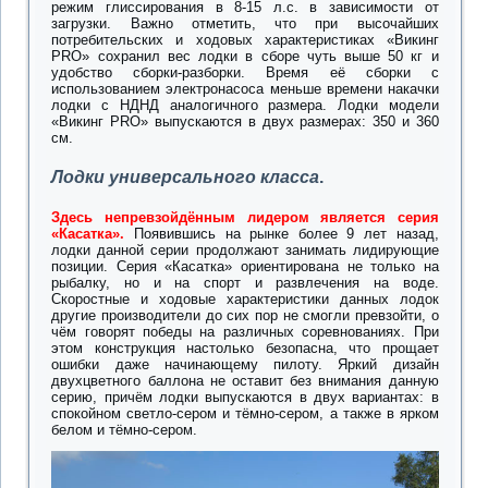
режим глиссирования в 8-15 л.с. в зависимости от
загрузки. Важно отметить, что при высочайших
потребительских и ходовых характеристиках «Викинг
PRO» сохранил вес лодки в сборе чуть выше 50 кг и
удобство сборки-разборки. Время её сборки с
использованием электронасоса меньше времени накачки
лодки с НДНД аналогичного размера. Лодки модели
«Викинг PRO» выпускаются в двух размерах: 350 и 360
см.
Лодки универсального класса
.
Здесь непревзойдённым лидером является серия
«Касатка».
Появившись на рынке более 9 лет назад,
лодки данной серии продолжают занимать лидирующие
позиции. Серия «Касатка» ориентирована не только на
рыбалку, но и на спорт и развлечения на воде.
Скоростные и ходовые характеристики данных лодок
другие производители до сих пор не смогли превзойти, о
чём говорят победы на различных соревнованиях. При
этом конструкция настолько безопасна, что прощает
ошибки даже начинающему пилоту. Яркий дизайн
двухцветного баллона не оставит без внимания данную
серию, причём лодки выпускаются в двух вариантах: в
спокойном светло-сером и тёмно-сером, а также в ярком
белом и тёмно-сером.