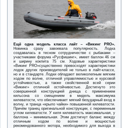
Ещё одна модель класса лайт – «Викинг PRO».
Новинка сразу завоевала популярность. Лодка
создавалась в тесном сотрудничестве с рыбаками –
участниками форума «Русфишинг», имеет баллон 46 см
и ширину кокпита 75 см. Ходовые характеристики
«Викинг PRO»существенно превосходят характеристики
лодок других производителей не только в лайт-классе,
но и в стандарте. Лодки обладают великолепным мягким
ходом по волне, отличной управляемостью и курсовой
устойчивостью, а также свойственной всей серии
«Викинг» отличной остойчивостью. Достигнуто это
совершенной конструкцией днища с применением
кильсона со смещением в мидель максимума
килеватости, что обеспечивает мягкий безударный вход в
волну, и транца «крыло чайки» повышенной килеватости.
Причём транец оригинальной конструкции, с переменным
углом килеватости. У киля килеватость максимальная, у
баллона – минимальная. Этим достигнут баланс между
отличным ходом по волне и мощностью
рекомендованного мотора, необходимого для выхода в